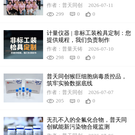
作者：普天同创
2026-07-11
299
0
0
计量仪器 | 非标工装检具定制：您
提供规程，我们负责制作
作者：普量天铸
2026-07-10
298
0
0
普天同创猴巨细胞病毒质控品，
筑牢实验数据底线
作者：普天同创
2026-07-07
205
0
0
无孔不入的全氟化合物，普天同
创赋能新污染物合规监测