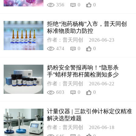
356
0
0
拒绝“泡药杨梅”入市，普天同创
标准物质助力防控
作者：普天同创
2026-06-23
474
0
0
奶粉安全警报再响！“隐形杀
手”蜡样芽孢杆菌检测知多少
作者：普天同创
2026-06-22
603
0
0
计量仪器 | 三款引伸计标定仪精准
解决选型难题
作者：普天同创
2026-06-18