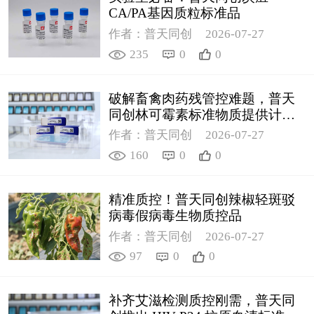
CA/PA基因质粒标准品
作者：普天同创
2026-07-27
235
0
0
破解畜禽肉药残管控难题，普天
同创林可霉素标准物质提供计量
支撑
作者：普天同创
2026-07-27
160
0
0
精准质控！普天同创辣椒轻斑驳
病毒假病毒生物质控品
作者：普天同创
2026-07-27
97
0
0
补齐艾滋检测质控刚需，普天同