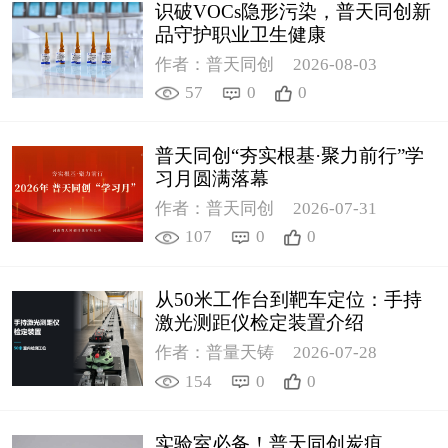
识破VOCs隐形污染，普天同创新
品守护职业卫生健康
作者：普天同创
2026-08-03
57
0
0
普天同创“夯实根基·聚力前行”学
习月圆满落幕
作者：普天同创
2026-07-31
107
0
0
从50米工作台到靶车定位：手持
激光测距仪检定装置介绍
作者：普量天铸
2026-07-28
154
0
0
实验室必备！普天同创炭疽