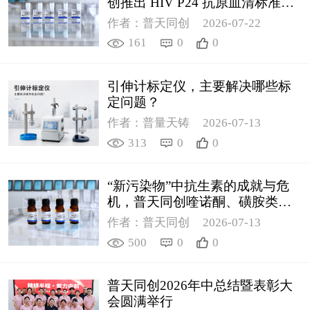
创推出 HIV P24 抗原血清标准物
质
作者：普天同创
2026-07-22
161
0
0
引伸计标定仪，主要解决哪些标
定问题？
作者：普量天铸
2026-07-13
313
0
0
“新污染物”中抗生素的成就与危
机，普天同创喹诺酮、磺胺类质
控新品筑牢环境安全防线
作者：普天同创
2026-07-13
500
0
0
普天同创2026年中总结暨表彰大
会圆满举行