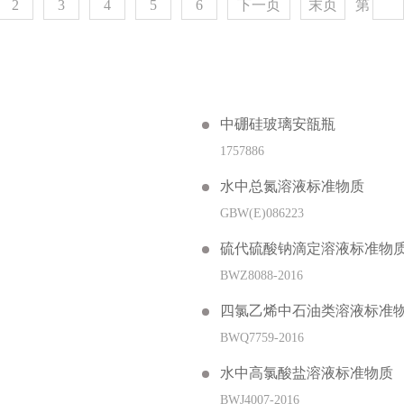
2
3
4
5
6
下一页
末页
第
中硼硅玻璃安瓿瓶
1757886
水中总氮溶液标准物质
GBW(E)086223
硫代硫酸钠滴定溶液标准物
BWZ8088-2016
四氯乙烯中石油类溶液标准物质(HJ
BWQ7759-2016
水中高氯酸盐溶液标准物质
BWJ4007-2016