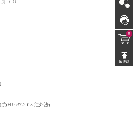
页
GO
0
质
 637-2018 红外法)