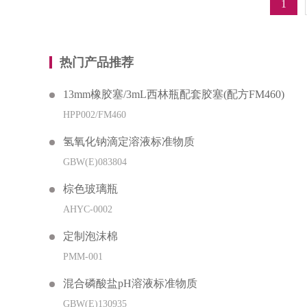
1
热门产品推荐
13mm橡胶塞/3mL西林瓶配套胶塞(配方FM460)
HPP002/FM460
氢氧化钠滴定溶液标准物质
GBW(E)083804
棕色玻璃瓶
AHYC-0002
定制泡沫棉
PMM-001
混合磷酸盐pH溶液标准物质
GBW(E)130935