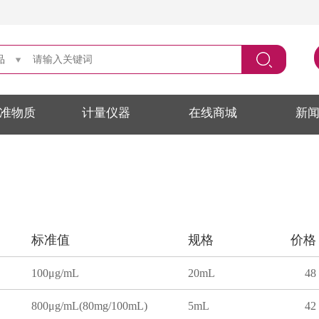
品
准物质
计量仪器
在线商城
新
标准值
规格
价格
100μg/mL
20mL
48
800μg/mL(80mg/100mL)
5mL
42