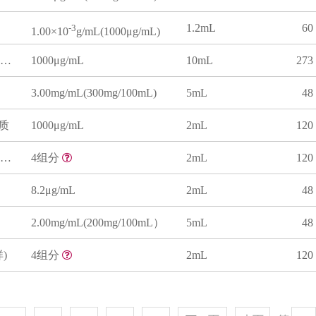
1.2mL
60
-3
1.00×10
g/mL(1000μg/mL)
正己烷中石油类溶液标准物质(HJ 970-2018 紫外法)
1000μg/mL
10mL
273
3.00mg/mL(300mg/100mL)
5mL
48
质
1000μg/mL
2mL
120
甲醇中三卤甲烷混合溶液标准物质
4组分
2mL
120
8.2μg/mL
2mL
48
2.00mg/mL(200mg/100mL）
5mL
48
)
4组分
2mL
120