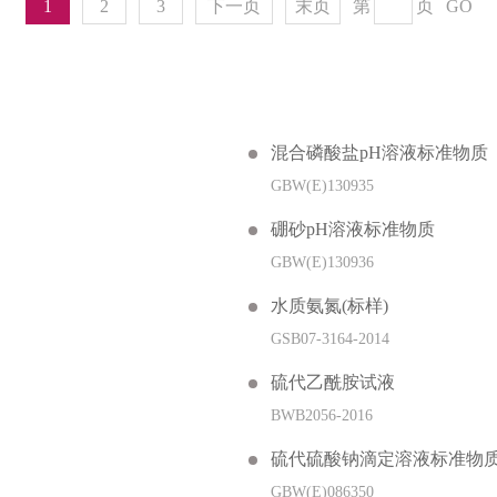
1
2
3
下一页
末页
第
页
GO
混合磷酸盐pH溶液标准物质
GBW(E)130935
硼砂pH溶液标准物质
GBW(E)130936
水质氨氮(标样)
GSB07-3164-2014
硫代乙酰胺试液
BWB2056-2016
硫代硫酸钠滴定溶液标准物
GBW(E)086350