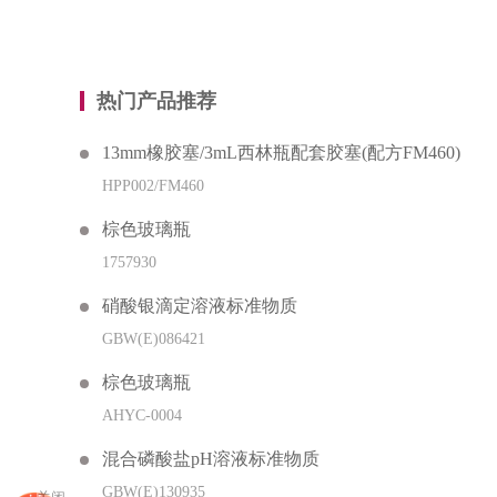
热门产品推荐
13mm橡胶塞/3mL西林瓶配套胶塞(配方FM460)
HPP002/FM460
棕色玻璃瓶
1757930
硝酸银滴定溶液标准物质
GBW(E)086421
棕色玻璃瓶
AHYC-0004
混合磷酸盐pH溶液标准物质
GBW(E)130935