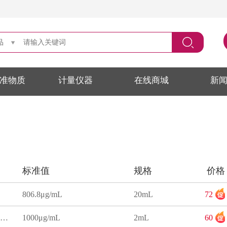
品
准物质
计量仪器
在线商城
新
标准值
规格
价格
806.8μg/mL
20mL
72
乙醇中乳酸乙酯溶液标准物质
1000μg/mL
2mL
60