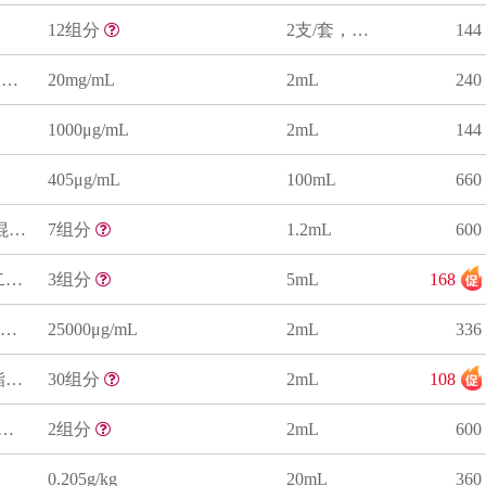
12组分
2支/套，序号1为2mL，序号2为5mL
144
乙醇/水中2-乙基丁酸溶液标准物质（GB/T 10345-2022 ）
20mg/mL
2mL
240
1000μg/mL
2mL
144
405μg/mL
100mL
660
乙醇中7种白兰地高级醇混合溶液标准物质(GB/T 11856-2008)
7组分
1.2mL
600
30%乙醇水中3种二元酸二乙酯混合溶液标准物质
3组分
5mL
168
乙醇中己酸乙酯溶液标准物质
25000μg/mL
2mL
336
50%乙醇水中6种醇类、酯类混合溶液标准物质（含内标）（套标）
30组分
2mL
108
醇水中叔戊醇、乙酸戊酯混合溶液标准物质
2组分
2mL
600
0.205g/kg
20mL
360