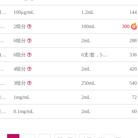
甲醇中2,4,6-三氯苯甲醚溶液标准物质
100μg/mL
1.2mL
144
白酒中乙酸乙酯、己酸乙酯质控样品
2组分
100mL
300
6种醇类、酯类混合溶液标准物质
6组分
2mL
288
乙醇中甲醇溶液标准物质(套标)(GB 5009.266-2016)
6组分
6支/套，5mL/支
336
中4种酯类混合溶液标准物质
4组分
2mL
420
白酒中总酯、总酸、酒精度质控样品
3组分
250mL
540
乙醇/水中杂醇油溶液标准物质
1mg/mL
2mL
72
乙醇/水中杂醇油溶液标准物质
0.1mg/mL
2mL
60