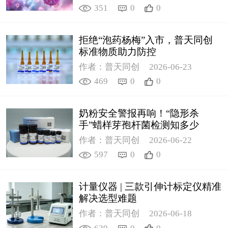
351
0
0
拒绝“泡药杨梅”入市，普天同创
标准物质助力防控
作者：普天同创
2026-06-23
469
0
0
奶粉安全警报再响！“隐形杀
手”蜡样芽孢杆菌检测知多少
作者：普天同创
2026-06-22
597
0
0
计量仪器 | 三款引伸计标定仪精准
解决选型难题
作者：普天同创
2026-06-18