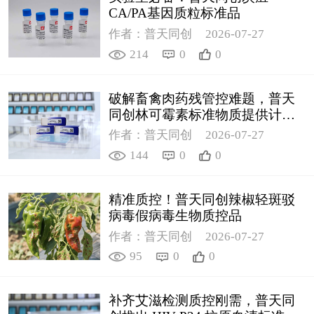
CA/PA基因质粒标准品
作者：普天同创
2026-07-27
214
0
0
破解畜禽肉药残管控难题，普天
同创林可霉素标准物质提供计量
支撑
作者：普天同创
2026-07-27
144
0
0
精准质控！普天同创辣椒轻斑驳
病毒假病毒生物质控品
作者：普天同创
2026-07-27
95
0
0
补齐艾滋检测质控刚需，普天同