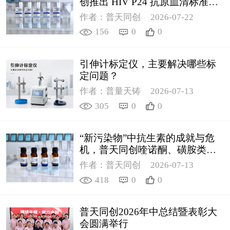
创推出 HIV P24 抗原血清标准物
质
作者：普天同创
2026-07-22
156
0
0
引伸计标定仪，主要解决哪些标
定问题？
作者：普量天铸
2026-07-13
305
0
0
“新污染物”中抗生素的成就与危
机，普天同创喹诺酮、磺胺类质
控新品筑牢环境安全防线
作者：普天同创
2026-07-13
418
0
0
普天同创2026年中总结暨表彰大
会圆满举行