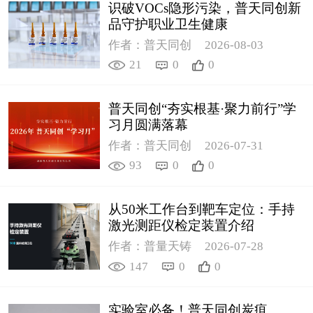
识破VOCs隐形污染，普天同创新
品守护职业卫生健康
作者：普天同创
2026-08-03
21
0
0
普天同创“夯实根基·聚力前行”学
习月圆满落幕
作者：普天同创
2026-07-31
93
0
0
从50米工作台到靶车定位：手持
激光测距仪检定装置介绍
作者：普量天铸
2026-07-28
147
0
0
实验室必备！普天同创炭疽