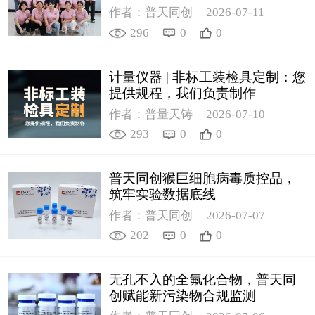
作者：普天同创
2026-07-11
296
0
0
计量仪器 | 非标工装检具定制：您
提供规程，我们负责制作
作者：普量天铸
2026-07-10
293
0
0
普天同创猴巨细胞病毒质控品，
筑牢实验数据底线
作者：普天同创
2026-07-07
202
0
0
无孔不入的全氟化合物，普天同
创赋能新污染物合规监测