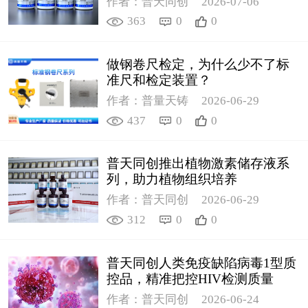
作者：普天同创
2026-07-06
363
0
0
做钢卷尺检定，为什么少不了标
准尺和检定装置？
作者：普量天铸
2026-06-29
437
0
0
普天同创推出植物激素储存液系
列，助力植物组织培养
作者：普天同创
2026-06-29
312
0
0
普天同创人类免疫缺陷病毒1型质
控品，精准把控HIV检测质量
作者：普天同创
2026-06-24