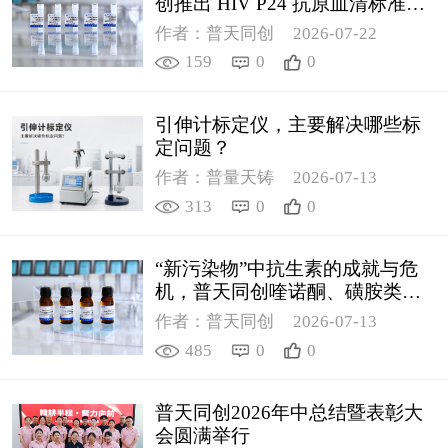
创推出 HIV P24 抗原血清标准物
质
作者：普天同创
2026-07-22
159
0
0
引伸计标定仪，主要解决哪些标
定问题？
作者：普量天铸
2026-07-13
313
0
0
“新污染物”中抗生素的成就与危
机，普天同创喹诺酮、磺胺类质
控新品筑牢环境安全防线
作者：普天同创
2026-07-13
485
0
0
普天同创2026年中总结暨表彰大
会圆满举行