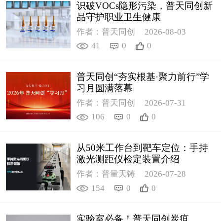
识破VOCs隐形污染，普天同创新
品守护职业卫生健康
作者：普天同创
2026-08-03
41
0
0
普天同创“夯实根基·聚力前行”学
习月圆满落幕
作者：普天同创
2026-07-31
106
0
0
从50米工作台到靶车定位：手持
激光测距仪检定装置介绍
作者：普量天铸
2026-07-28
154
0
0
实验室必备！普天同创炭疽