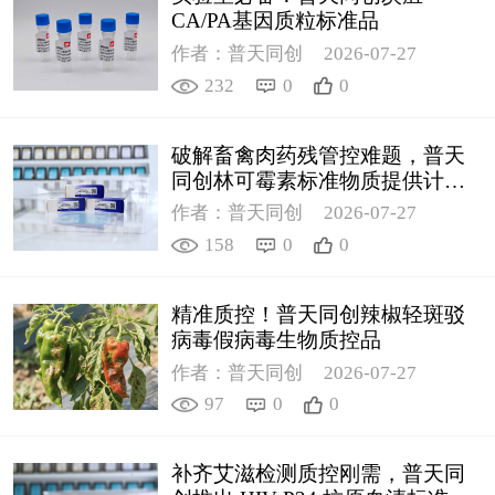
CA/PA基因质粒标准品
作者：普天同创
2026-07-27
232
0
0
破解畜禽肉药残管控难题，普天
同创林可霉素标准物质提供计量
支撑
作者：普天同创
2026-07-27
158
0
0
精准质控！普天同创辣椒轻斑驳
病毒假病毒生物质控品
作者：普天同创
2026-07-27
97
0
0
补齐艾滋检测质控刚需，普天同