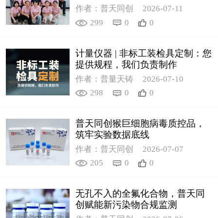
作者：普天同创
2026-07-11
299
0
0
计量仪器 | 非标工装检具定制：您
提供规程，我们负责制作
作者：普量天铸
2026-07-10
298
0
0
普天同创猴巨细胞病毒质控品，
筑牢实验数据底线
作者：普天同创
2026-07-07
205
0
0
无孔不入的全氟化合物，普天同
创赋能新污染物合规监测