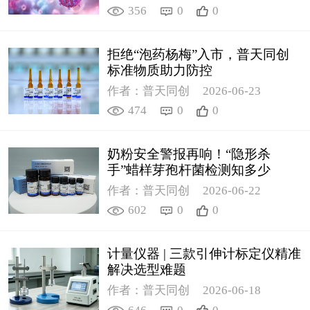
356
0
0
拒绝“泡药杨梅”入市，普天同创
标准物质助力防控
作者：普天同创
2026-06-23
474
0
0
奶粉安全警报再响！“隐形杀
手”蜡样芽孢杆菌检测知多少
作者：普天同创
2026-06-22
602
0
0
计量仪器 | 三款引伸计标定仪精准
解决选型难题
作者：普天同创
2026-06-18