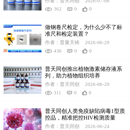
作者：普天同创
2026-07-06
362
0
0
做钢卷尺检定，为什么少不了标
准尺和检定装置？
作者：普量天铸
2026-06-29
436
0
0
普天同创推出植物激素储存液系
列，助力植物组织培养
作者：普天同创
2026-06-29
311
0
0
普天同创人类免疫缺陷病毒1型质
控品，精准把控HIV检测质量
作者：普天同创
2026-06-24