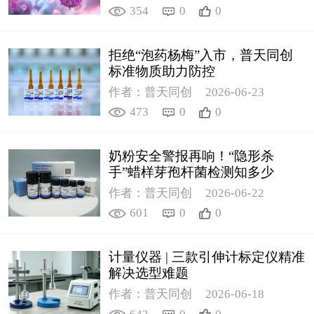
354
0
0
拒绝“泡药杨梅”入市，普天同创
标准物质助力防控
作者：普天同创
2026-06-23
473
0
0
奶粉安全警报再响！“隐形杀
手”蜡样芽孢杆菌检测知多少
作者：普天同创
2026-06-22
601
0
0
计量仪器 | 三款引伸计标定仪精准
解决选型难题
作者：普天同创
2026-06-18