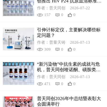
创推出 HIV P24 抗原血清标准物
质
作者：普天同创
2026-07-22
157
0
0
引伸计标定仪，主要解决哪些标
定问题？
作者：普量天铸
2026-07-13
309
0
0
“新污染物”中抗生素的成就与危
机，普天同创喹诺酮、磺胺类质
控新品筑牢环境安全防线
作者：普天同创
2026-07-13
471
0
0
普天同创2026年中总结暨表彰大
会圆满举行