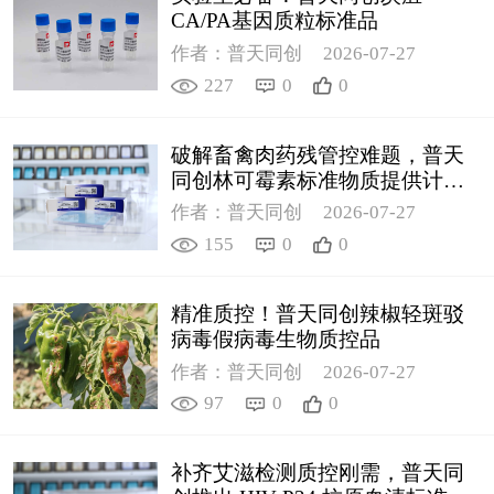
CA/PA基因质粒标准品
作者：普天同创
2026-07-27
227
0
0
破解畜禽肉药残管控难题，普天
同创林可霉素标准物质提供计量
支撑
作者：普天同创
2026-07-27
155
0
0
精准质控！普天同创辣椒轻斑驳
病毒假病毒生物质控品
作者：普天同创
2026-07-27
97
0
0
补齐艾滋检测质控刚需，普天同