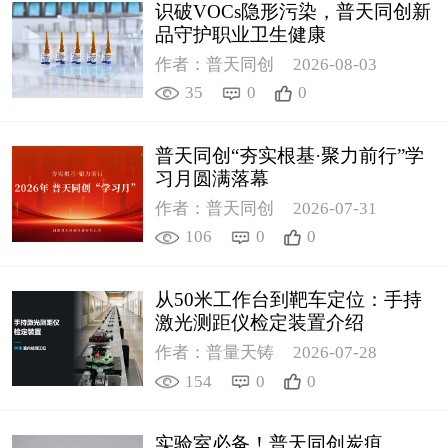
识破VOCs隐形污染，普天同创新
品守护职业卫生健康
作者：普天同创
2026-08-03
35
0
0
普天同创“夯实根基·聚力前行”学
习月圆满落幕
作者：普天同创
2026-07-31
106
0
0
从50米工作台到靶车定位：手持
激光测距仪检定装置介绍
作者：普量天铸
2026-07-28
154
0
0
实验室必备！普天同创炭疽