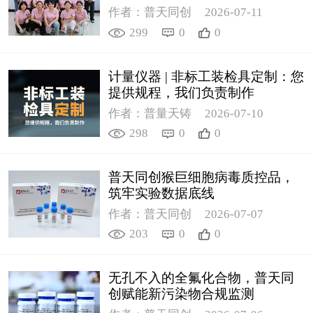
作者：普天同创
2026-07-11
299
0
0
计量仪器 | 非标工装检具定制：您
提供规程，我们负责制作
作者：普量天铸
2026-07-10
298
0
0
普天同创猴巨细胞病毒质控品，
筑牢实验数据底线
作者：普天同创
2026-07-07
203
0
0
无孔不入的全氟化合物，普天同
创赋能新污染物合规监测