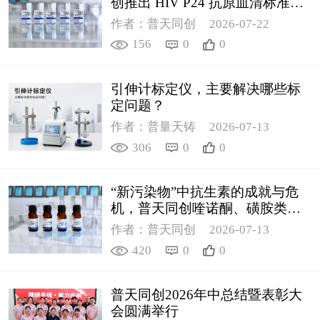
创推出 HIV P24 抗原血清标准物
质
作者：普天同创
2026-07-22
156
0
0
引伸计标定仪，主要解决哪些标
定问题？
作者：普量天铸
2026-07-13
306
0
0
“新污染物”中抗生素的成就与危
机，普天同创喹诺酮、磺胺类质
控新品筑牢环境安全防线
作者：普天同创
2026-07-13
420
0
0
普天同创2026年中总结暨表彰大
会圆满举行