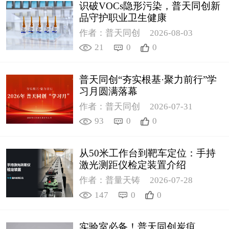
识破VOCs隐形污染，普天同创新
品守护职业卫生健康
作者：普天同创
2026-08-03
21
0
0
普天同创“夯实根基·聚力前行”学
习月圆满落幕
作者：普天同创
2026-07-31
93
0
0
从50米工作台到靶车定位：手持
激光测距仪检定装置介绍
作者：普量天铸
2026-07-28
147
0
0
实验室必备！普天同创炭疽