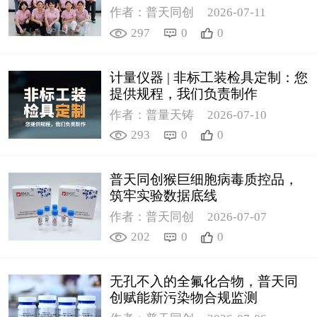
作者：普天同创
2026-07-11
297
0
0
计量仪器 | 非标工装检具定制：您
提供规程，我们负责制作
作者：普量天铸
2026-07-10
293
0
0
普天同创猴巨细胞病毒质控品，
筑牢实验数据底线
作者：普天同创
2026-07-07
202
0
0
无孔不入的全氟化合物，普天同
创赋能新污染物合规监测