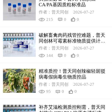
CA/PA基因质粒标准品
作者：普天同创
2026-07-27
215
0
0
破解畜禽肉药残管控难题，普天
同创林可霉素标准物质提供计量
支撑
作者：普天同创
2026-07-27
144
0
0
精准质控！普天同创辣椒轻斑驳
病毒假病毒生物质控品
作者：普天同创
2026-07-27
95
0
0
补齐艾滋检测质控刚需，普天同