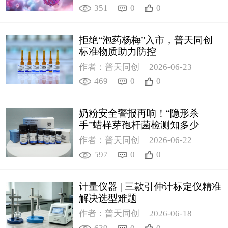
351
0
0
拒绝“泡药杨梅”入市，普天同创
标准物质助力防控
作者：普天同创
2026-06-23
469
0
0
奶粉安全警报再响！“隐形杀
手”蜡样芽孢杆菌检测知多少
作者：普天同创
2026-06-22
597
0
0
计量仪器 | 三款引伸计标定仪精准
解决选型难题
作者：普天同创
2026-06-18