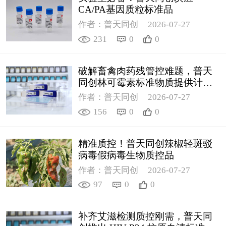
CA/PA基因质粒标准品
作者：普天同创
2026-07-27
231
0
0
破解畜禽肉药残管控难题，普天
同创林可霉素标准物质提供计量
支撑
作者：普天同创
2026-07-27
156
0
0
精准质控！普天同创辣椒轻斑驳
病毒假病毒生物质控品
作者：普天同创
2026-07-27
97
0
0
补齐艾滋检测质控刚需，普天同