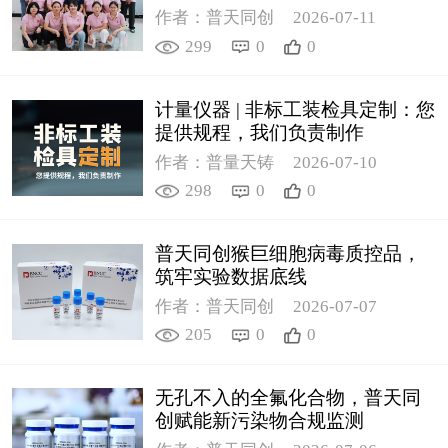
作者：普天同创
2026-07-11
299
0
0
计量仪器 | 非标工装检具定制：您
提供规程，我们负责制作
作者：普量天铸
2026-07-10
298
0
0
普天同创猴巨细胞病毒质控品，
筑牢实验数据底线
作者：普天同创
2026-07-07
205
0
0
无孔不入的全氟化合物，普天同
创赋能新污染物合规监测