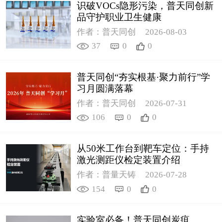
识破VOCs隐形污染，普天同创新
品守护职业卫生健康
作者：普天同创
2026-08-03
37
0
0
普天同创“夯实根基·聚力前行”学
习月圆满落幕
作者：普天同创
2026-07-31
106
0
0
从50米工作台到靶车定位：手持
激光测距仪检定装置介绍
作者：普量天铸
2026-07-28
154
0
0
实验室必备！普天同创炭疽