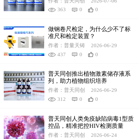
作者：普天同创
2026-07-06
363
0
0
做钢卷尺检定，为什么少不了标
准尺和检定装置？
作者：普量天铸
2026-06-29
437
0
0
普天同创推出植物激素储存液系
列，助力植物组织培养
作者：普天同创
2026-06-29
312
0
0
普天同创人类免疫缺陷病毒1型质
控品，精准把控HIV检测质量
作者：普天同创
2026-06-24