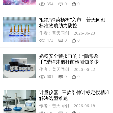
354
0
0
拒绝“泡药杨梅”入市，普天同创
标准物质助力防控
作者：普天同创
2026-06-23
473
0
0
奶粉安全警报再响！“隐形杀
手”蜡样芽孢杆菌检测知多少
作者：普天同创
2026-06-22
601
0
0
计量仪器 | 三款引伸计标定仪精准
解决选型难题
作者：普天同创
2026-06-18