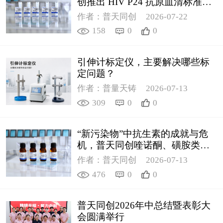
创推出 HIV P24 抗原血清标准物
质
作者：普天同创
2026-07-22
158
0
0
引伸计标定仪，主要解决哪些标
定问题？
作者：普量天铸
2026-07-13
309
0
0
“新污染物”中抗生素的成就与危
机，普天同创喹诺酮、磺胺类质
控新品筑牢环境安全防线
作者：普天同创
2026-07-13
476
0
0
普天同创2026年中总结暨表彰大
会圆满举行