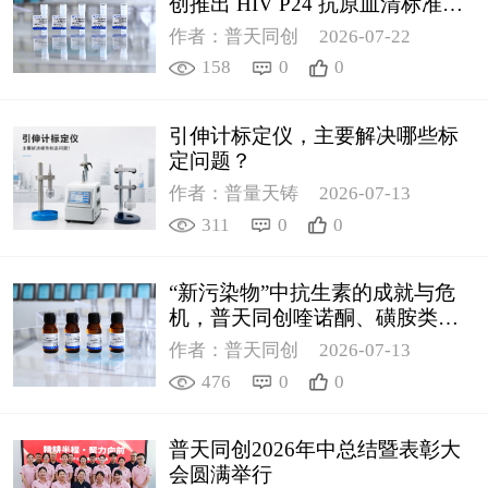
创推出 HIV P24 抗原血清标准物
质
作者：普天同创
2026-07-22
158
0
0
引伸计标定仪，主要解决哪些标
定问题？
作者：普量天铸
2026-07-13
311
0
0
“新污染物”中抗生素的成就与危
机，普天同创喹诺酮、磺胺类质
控新品筑牢环境安全防线
作者：普天同创
2026-07-13
476
0
0
普天同创2026年中总结暨表彰大
会圆满举行