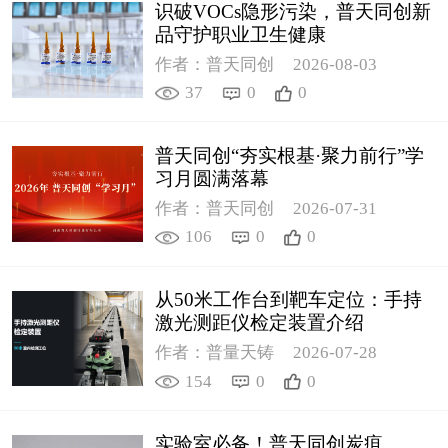
识破VOCs隐形污染，普天同创新
品守护职业卫生健康
作者：普天同创
2026-08-03
37
0
0
普天同创“夯实根基·聚力前行”学
习月圆满落幕
作者：普天同创
2026-07-31
106
0
0
从50米工作台到靶车定位：手持
激光测距仪检定装置介绍
作者：普量天铸
2026-07-28
154
0
0
实验室必备！普天同创炭疽