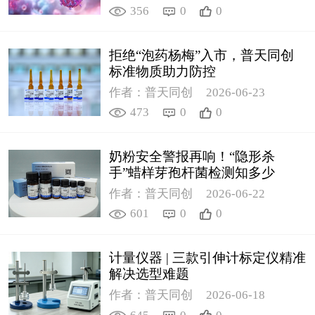
356
0
0
拒绝“泡药杨梅”入市，普天同创
标准物质助力防控
作者：普天同创
2026-06-23
473
0
0
奶粉安全警报再响！“隐形杀
手”蜡样芽孢杆菌检测知多少
作者：普天同创
2026-06-22
601
0
0
计量仪器 | 三款引伸计标定仪精准
解决选型难题
作者：普天同创
2026-06-18