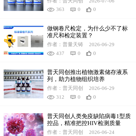
作者：普天同创
2026-07-06
363
0
0
做钢卷尺检定，为什么少不了标
准尺和检定装置？
作者：普量天铸
2026-06-29
437
0
0
普天同创推出植物激素储存液系
列，助力植物组织培养
作者：普天同创
2026-06-29
312
0
0
普天同创人类免疫缺陷病毒1型质
控品，精准把控HIV检测质量
作者：普天同创
2026-06-24