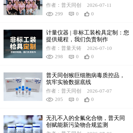
作者：普天同创
2026-07-11
299
0
0
计量仪器 | 非标工装检具定制：您
提供规程，我们负责制作
作者：普量天铸
2026-07-10
298
0
0
普天同创猴巨细胞病毒质控品，
筑牢实验数据底线
作者：普天同创
2026-07-07
205
0
0
无孔不入的全氟化合物，普天同
创赋能新污染物合规监测