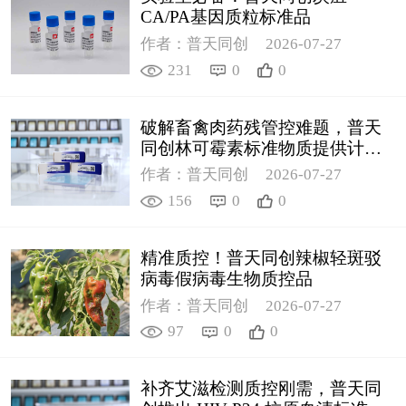
CA/PA基因质粒标准品
作者：普天同创
2026-07-27
231
0
0
破解畜禽肉药残管控难题，普天
同创林可霉素标准物质提供计量
支撑
作者：普天同创
2026-07-27
156
0
0
精准质控！普天同创辣椒轻斑驳
病毒假病毒生物质控品
作者：普天同创
2026-07-27
97
0
0
补齐艾滋检测质控刚需，普天同