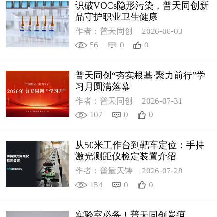
识破VOCs隐形污染，普天同创新
品守护职业卫生健康
作者：普天同创
2026-08-03
56
0
0
普天同创“夯实根基·聚力前行”学
习月圆满落幕
作者：普天同创
2026-07-31
107
0
0
从50米工作台到靶车定位：手持
激光测距仪检定装置介绍
作者：普量天铸
2026-07-28
154
0
0
实验室必备！普天同创炭疽