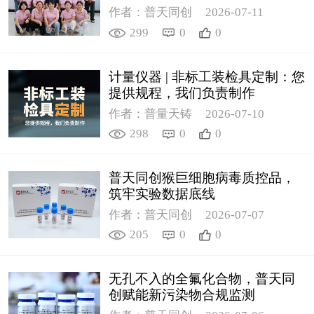
作者：普天同创
2026-07-11
299
0
0
计量仪器 | 非标工装检具定制：您
提供规程，我们负责制作
作者：普量天铸
2026-07-10
298
0
0
普天同创猴巨细胞病毒质控品，
筑牢实验数据底线
作者：普天同创
2026-07-07
205
0
0
无孔不入的全氟化合物，普天同
创赋能新污染物合规监测