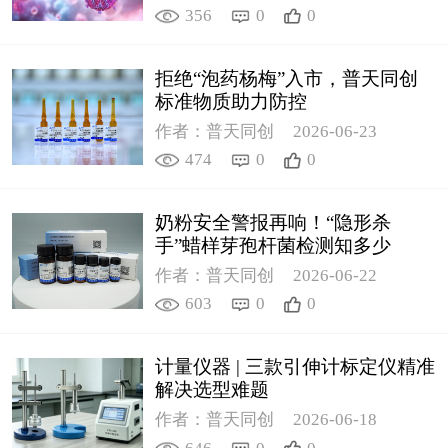
356
0
0
拒绝“泡药杨梅”入市，普天同创
标准物质助力防控
作者：普天同创
2026-06-23
474
0
0
奶粉安全警报再响！“隐形杀
手”蜡样芽孢杆菌检测知多少
作者：普天同创
2026-06-22
603
0
0
计量仪器 | 三款引伸计标定仪精准
解决选型难题
作者：普天同创
2026-06-18