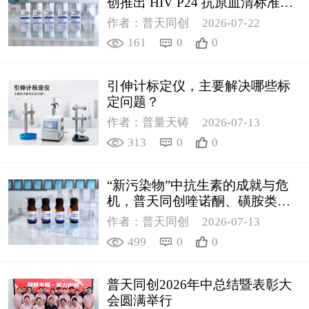
创推出 HIV P24 抗原血清标准物
质
作者：普天同创
2026-07-22
161
0
0
引伸计标定仪，主要解决哪些标
定问题？
作者：普量天铸
2026-07-13
313
0
0
“新污染物”中抗生素的成就与危
机，普天同创喹诺酮、磺胺类质
控新品筑牢环境安全防线
作者：普天同创
2026-07-13
499
0
0
普天同创2026年中总结暨表彰大
会圆满举行