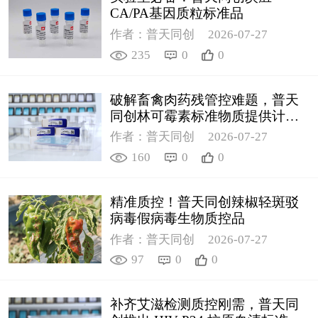
CA/PA基因质粒标准品
作者：普天同创
2026-07-27
235
0
0
破解畜禽肉药残管控难题，普天
同创林可霉素标准物质提供计量
支撑
作者：普天同创
2026-07-27
160
0
0
精准质控！普天同创辣椒轻斑驳
病毒假病毒生物质控品
作者：普天同创
2026-07-27
97
0
0
补齐艾滋检测质控刚需，普天同