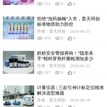
351
0
0
拒绝“泡药杨梅”入市，普天同创
标准物质助力防控
作者：普天同创
2026-06-23
470
0
0
奶粉安全警报再响！“隐形杀
手”蜡样芽孢杆菌检测知多少
作者：普天同创
2026-06-22
597
0
0
计量仪器 | 三款引伸计标定仪精准
解决选型难题
作者：普天同创
2026-06-18