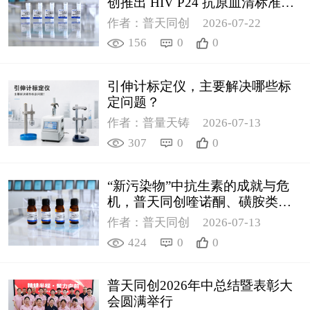
创推出 HIV P24 抗原血清标准物
质
作者：普天同创
2026-07-22
156
0
0
引伸计标定仪，主要解决哪些标
定问题？
作者：普量天铸
2026-07-13
307
0
0
“新污染物”中抗生素的成就与危
机，普天同创喹诺酮、磺胺类质
控新品筑牢环境安全防线
作者：普天同创
2026-07-13
424
0
0
普天同创2026年中总结暨表彰大
会圆满举行