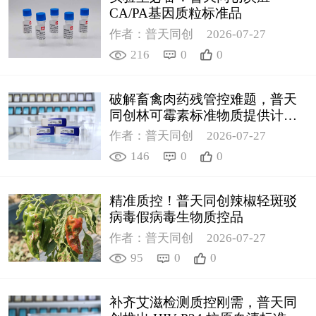
CA/PA基因质粒标准品
作者：普天同创
2026-07-27
216
0
0
破解畜禽肉药残管控难题，普天
同创林可霉素标准物质提供计量
支撑
作者：普天同创
2026-07-27
146
0
0
精准质控！普天同创辣椒轻斑驳
病毒假病毒生物质控品
作者：普天同创
2026-07-27
95
0
0
补齐艾滋检测质控刚需，普天同