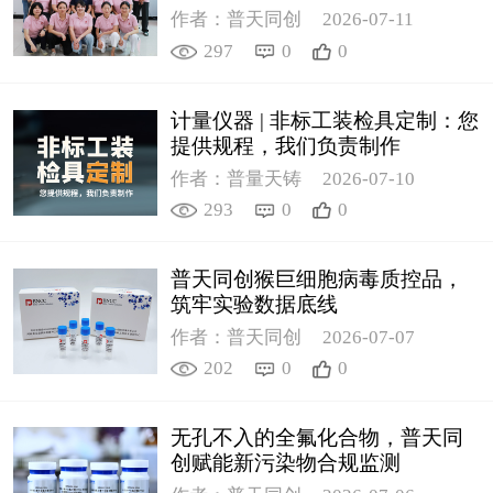
作者：普天同创
2026-07-11
297
0
0
计量仪器 | 非标工装检具定制：您
提供规程，我们负责制作
作者：普量天铸
2026-07-10
293
0
0
普天同创猴巨细胞病毒质控品，
筑牢实验数据底线
作者：普天同创
2026-07-07
202
0
0
无孔不入的全氟化合物，普天同
创赋能新污染物合规监测