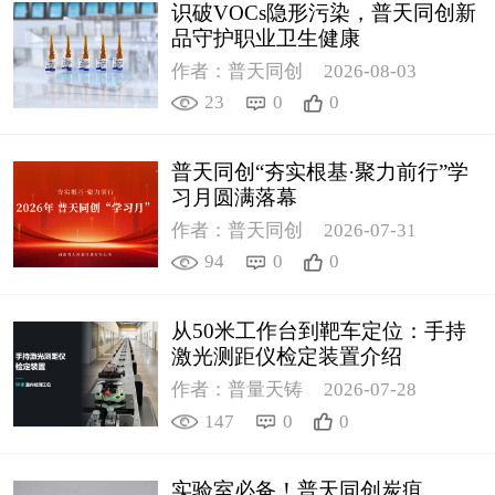
识破VOCs隐形污染，普天同创新
品守护职业卫生健康
作者：普天同创
2026-08-03
23
0
0
普天同创“夯实根基·聚力前行”学
习月圆满落幕
作者：普天同创
2026-07-31
94
0
0
从50米工作台到靶车定位：手持
激光测距仪检定装置介绍
作者：普量天铸
2026-07-28
147
0
0
实验室必备！普天同创炭疽