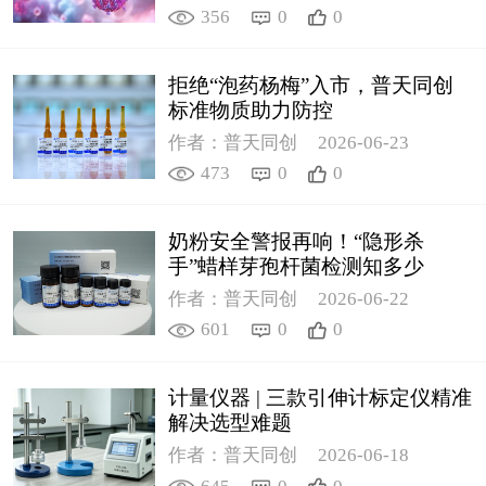
356
0
0
拒绝“泡药杨梅”入市，普天同创
标准物质助力防控
作者：普天同创
2026-06-23
473
0
0
奶粉安全警报再响！“隐形杀
手”蜡样芽孢杆菌检测知多少
作者：普天同创
2026-06-22
601
0
0
计量仪器 | 三款引伸计标定仪精准
解决选型难题
作者：普天同创
2026-06-18