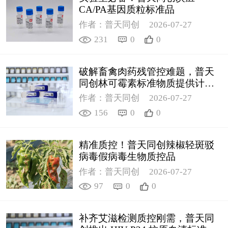
CA/PA基因质粒标准品
作者：普天同创
2026-07-27
231
0
0
破解畜禽肉药残管控难题，普天
同创林可霉素标准物质提供计量
支撑
作者：普天同创
2026-07-27
156
0
0
精准质控！普天同创辣椒轻斑驳
病毒假病毒生物质控品
作者：普天同创
2026-07-27
97
0
0
补齐艾滋检测质控刚需，普天同