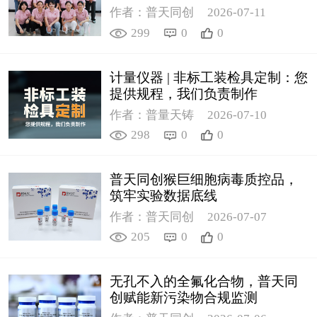
作者：普天同创
2026-07-11
299
0
0
计量仪器 | 非标工装检具定制：您
提供规程，我们负责制作
作者：普量天铸
2026-07-10
298
0
0
普天同创猴巨细胞病毒质控品，
筑牢实验数据底线
作者：普天同创
2026-07-07
205
0
0
无孔不入的全氟化合物，普天同
创赋能新污染物合规监测