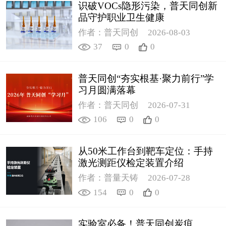
识破VOCs隐形污染，普天同创新
品守护职业卫生健康
作者：普天同创
2026-08-03
37
0
0
普天同创“夯实根基·聚力前行”学
习月圆满落幕
作者：普天同创
2026-07-31
106
0
0
从50米工作台到靶车定位：手持
激光测距仪检定装置介绍
作者：普量天铸
2026-07-28
154
0
0
实验室必备！普天同创炭疽