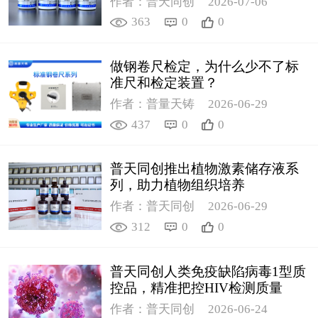
作者：普天同创
2026-07-06
363
0
0
做钢卷尺检定，为什么少不了标
准尺和检定装置？
作者：普量天铸
2026-06-29
437
0
0
普天同创推出植物激素储存液系
列，助力植物组织培养
作者：普天同创
2026-06-29
312
0
0
普天同创人类免疫缺陷病毒1型质
控品，精准把控HIV检测质量
作者：普天同创
2026-06-24