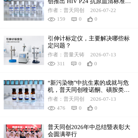
创推出 HIV P24 抗原血清标准物
质
作者：普天同创
2026-07-22
159
0
0
引伸计标定仪，主要解决哪些标
定问题？
作者：普量天铸
2026-07-13
311
0
0
“新污染物”中抗生素的成就与危
机，普天同创喹诺酮、磺胺类质
控新品筑牢环境安全防线
作者：普天同创
2026-07-13
476
0
0
普天同创2026年中总结暨表彰大
会圆满举行