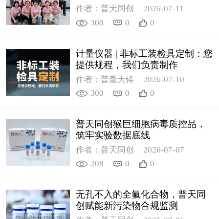
作者：普天同创
2026-07-11
300
0
0
计量仪器 | 非标工装检具定制：您
提供规程，我们负责制作
作者：普量天铸
2026-07-10
300
0
0
普天同创猴巨细胞病毒质控品，
筑牢实验数据底线
作者：普天同创
2026-07-07
208
0
0
无孔不入的全氟化合物，普天同
创赋能新污染物合规监测