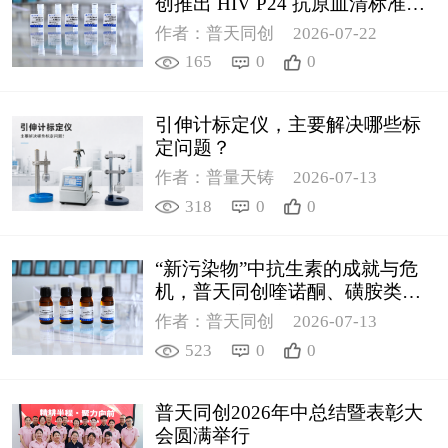
创推出 HIV P24 抗原血清标准物
质
作者：普天同创
2026-07-22
165
0
0
引伸计标定仪，主要解决哪些标
定问题？
作者：普量天铸
2026-07-13
318
0
0
“新污染物”中抗生素的成就与危
机，普天同创喹诺酮、磺胺类质
控新品筑牢环境安全防线
作者：普天同创
2026-07-13
523
0
0
普天同创2026年中总结暨表彰大
会圆满举行