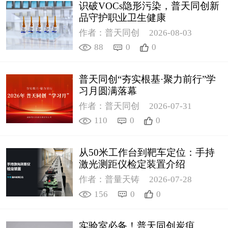
识破VOCs隐形污染，普天同创新
品守护职业卫生健康
作者：普天同创
2026-08-03
88
0
0
普天同创“夯实根基·聚力前行”学
习月圆满落幕
作者：普天同创
2026-07-31
110
0
0
从50米工作台到靶车定位：手持
激光测距仪检定装置介绍
作者：普量天铸
2026-07-28
156
0
0
实验室必备！普天同创炭疽