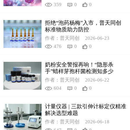
359
0
0
拒绝“泡药杨梅”入市，普天同创
标准物质助力防控
作者：普天同创
2026-06-23
476
0
0
奶粉安全警报再响！“隐形杀
手”蜡样芽孢杆菌检测知多少
作者：普天同创
2026-06-22
604
0
0
计量仪器 | 三款引伸计标定仪精准
解决选型难题
作者：普天同创
2026-06-18