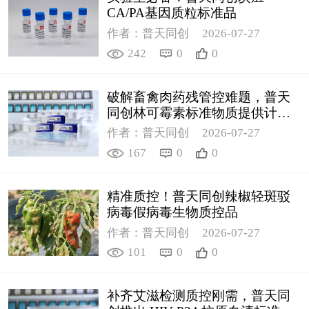
CA/PA基因质粒标准品
作者：普天同创
2026-07-27
242
0
0
破解畜禽肉药残管控难题，普天
同创林可霉素标准物质提供计量
支撑
作者：普天同创
2026-07-27
167
0
0
精准质控！普天同创辣椒轻斑驳
病毒假病毒生物质控品
作者：普天同创
2026-07-27
101
0
0
补齐艾滋检测质控刚需，普天同