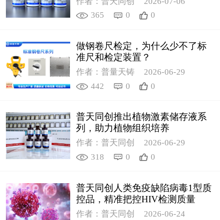
作者：普天同创
2026-07-06
365
0
0
做钢卷尺检定，为什么少不了标
准尺和检定装置？
作者：普量天铸
2026-06-29
442
0
0
普天同创推出植物激素储存液系
列，助力植物组织培养
作者：普天同创
2026-06-29
318
0
0
普天同创人类免疫缺陷病毒1型质
控品，精准把控HIV检测质量
作者：普天同创
2026-06-24