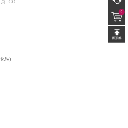
页
GO
0
化钠)