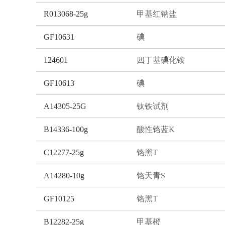
R013068-25g
甲基红钠盐
GF10631
碘
124601
四丁基碘化铵
GF10613
碘
A14305-25G
钛铁试剂
B14336-100g
酸性铬蓝K
C12277-25g
铬黑T
A14280-10g
铬天青S
GF10125
铬黑T
B12282-25g
甲基橙