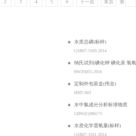
2
3
4
5
6
下一页
末页
第
水质总磷(标样)
GSB07-3169-2014
纳氏试剂(碘化钾 碘化汞 氢氧
BWZ6055-2016
定制外包装盒(伟业)
HMT-003
水中氯成分分析标准物质
GBW(E)086175
水质化学需氧量(标样)
GSB07-3161-2014