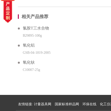
相关产品推荐
氯胺T三水合物
B29895-100g
氧化铝
GSB-04-1819-2005
氧化钬
C10007-25g
友情链接:
计量器具网
国家标准样品网
环保在线
化工仪