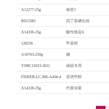
A12277-25g
铬黑T
R012583
四丁基碘化铵
A14336-25g
酸性铬蓝K
128256
甲基橙
A10763-250g
碘
YSBC11023-2011
碳硫专用
FISHER-LC-MS-A456-4
质谱甲醇
A14328-25g
钙黄绿素