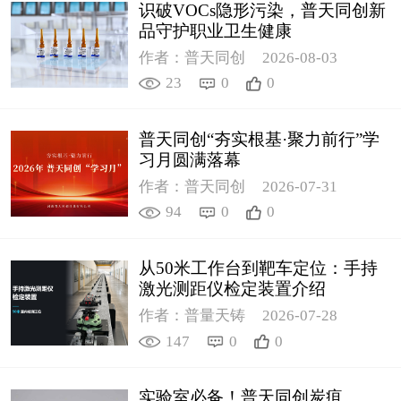
识破VOCs隐形污染，普天同创新
品守护职业卫生健康
作者：普天同创
2026-08-03
23
0
0
普天同创“夯实根基·聚力前行”学
习月圆满落幕
作者：普天同创
2026-07-31
94
0
0
从50米工作台到靶车定位：手持
激光测距仪检定装置介绍
作者：普量天铸
2026-07-28
147
0
0
实验室必备！普天同创炭疽