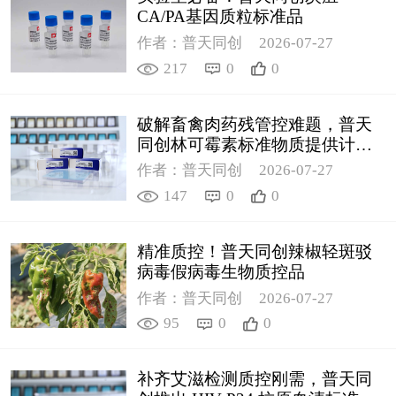
CA/PA基因质粒标准品
作者：普天同创
2026-07-27
217
0
0
破解畜禽肉药残管控难题，普天
同创林可霉素标准物质提供计量
支撑
作者：普天同创
2026-07-27
147
0
0
精准质控！普天同创辣椒轻斑驳
病毒假病毒生物质控品
作者：普天同创
2026-07-27
95
0
0
补齐艾滋检测质控刚需，普天同