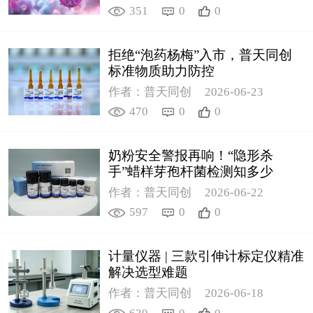
351
0
0
拒绝“泡药杨梅”入市，普天同创
标准物质助力防控
作者：普天同创
2026-06-23
470
0
0
奶粉安全警报再响！“隐形杀
手”蜡样芽孢杆菌检测知多少
作者：普天同创
2026-06-22
597
0
0
计量仪器 | 三款引伸计标定仪精准
解决选型难题
作者：普天同创
2026-06-18