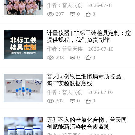
作者：普天同创
2026-07-11
297
0
0
计量仪器 | 非标工装检具定制：您
提供规程，我们负责制作
作者：普量天铸
2026-07-10
293
0
0
普天同创猴巨细胞病毒质控品，
筑牢实验数据底线
作者：普天同创
2026-07-07
202
0
0
无孔不入的全氟化合物，普天同
创赋能新污染物合规监测