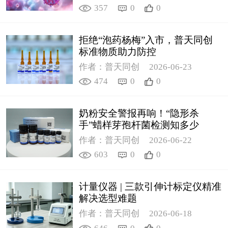
357
0
0
拒绝“泡药杨梅”入市，普天同创
标准物质助力防控
作者：普天同创
2026-06-23
474
0
0
奶粉安全警报再响！“隐形杀
手”蜡样芽孢杆菌检测知多少
作者：普天同创
2026-06-22
603
0
0
计量仪器 | 三款引伸计标定仪精准
解决选型难题
作者：普天同创
2026-06-18