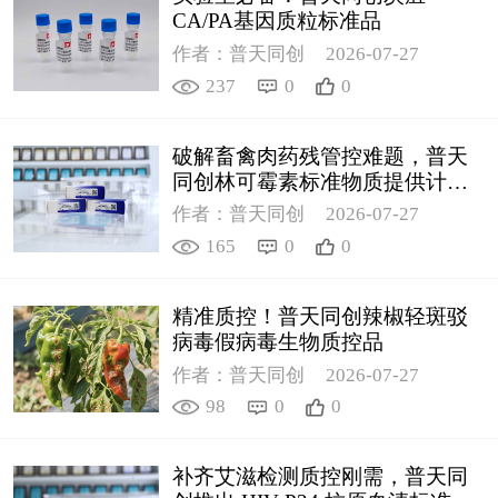
CA/PA基因质粒标准品
作者：普天同创
2026-07-27
237
0
0
破解畜禽肉药残管控难题，普天
同创林可霉素标准物质提供计量
支撑
作者：普天同创
2026-07-27
165
0
0
精准质控！普天同创辣椒轻斑驳
病毒假病毒生物质控品
作者：普天同创
2026-07-27
98
0
0
补齐艾滋检测质控刚需，普天同