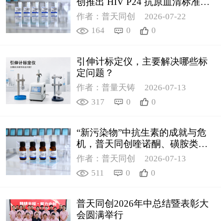
创推出 HIV P24 抗原血清标准物
质
作者：普天同创
2026-07-22
164
0
0
引伸计标定仪，主要解决哪些标
定问题？
作者：普量天铸
2026-07-13
317
0
0
“新污染物”中抗生素的成就与危
机，普天同创喹诺酮、磺胺类质
控新品筑牢环境安全防线
作者：普天同创
2026-07-13
511
0
0
普天同创2026年中总结暨表彰大
会圆满举行