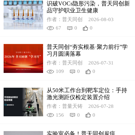
识破VOCs隐形污染，普天同创新
品守护职业卫生健康
作者：普天同创
2026-08-03
67
0
0
普天同创“夯实根基·聚力前行”学
习月圆满落幕
作者：普天同创
2026-07-31
109
0
0
从50米工作台到靶车定位：手持
激光测距仪检定装置介绍
作者：普量天铸
2026-07-28
156
0
0
实验室必备！普天同创炭疽