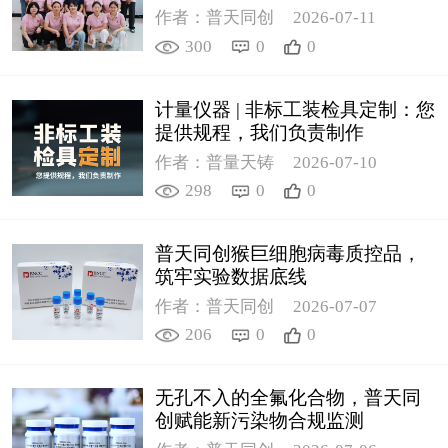
作者：普天同创
2026-07-11
300
0
0
计量仪器 | 非标工装检具定制：您
提供规程，我们负责制作
作者：普量天铸
2026-07-10
298
0
0
普天同创猴巨细胞病毒质控品，
筑牢实验数据底线
作者：普天同创
2026-07-07
206
0
0
无孔不入的全氟化合物，普天同
创赋能新污染物合规监测