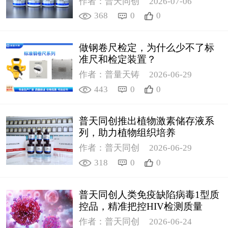
作者：普天同创
2026-07-06
368
0
0
做钢卷尺检定，为什么少不了标
准尺和检定装置？
作者：普量天铸
2026-06-29
443
0
0
普天同创推出植物激素储存液系
列，助力植物组织培养
作者：普天同创
2026-06-29
318
0
0
普天同创人类免疫缺陷病毒1型质
控品，精准把控HIV检测质量
作者：普天同创
2026-06-24