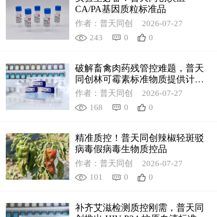
CA/PA基因质粒标准品
作者：普天同创
2026-07-27
243
0
0
破解畜禽肉药残管控难题，普天
同创林可霉素标准物质提供计量
支撑
作者：普天同创
2026-07-27
168
0
0
精准质控！普天同创辣椒轻斑驳
病毒假病毒生物质控品
作者：普天同创
2026-07-27
101
0
0
补齐艾滋检测质控刚需，普天同