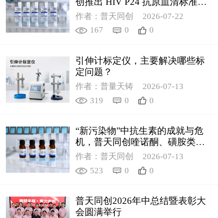
创推出 HIV P24 抗原血清标准物
质
作者：普天同创
2026-07-22
167
0
0
引伸计标定仪，主要解决哪些标
定问题？
作者：普量天铸
2026-07-13
319
0
0
“新污染物”中抗生素的成就与危
机，普天同创喹诺酮、磺胺类质
控新品筑牢环境安全防线
作者：普天同创
2026-07-13
523
0
0
普天同创2026年中总结暨表彰大
会圆满举行