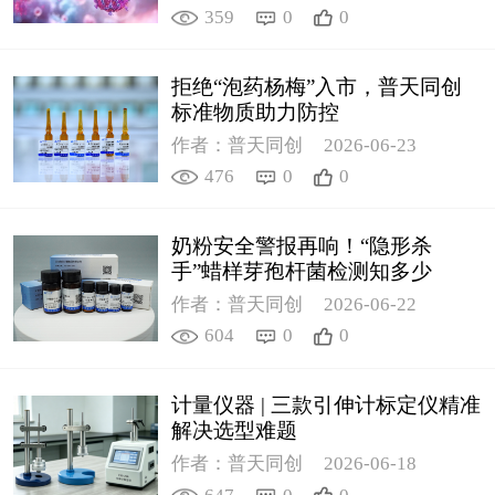
359
0
0
拒绝“泡药杨梅”入市，普天同创
标准物质助力防控
作者：普天同创
2026-06-23
476
0
0
奶粉安全警报再响！“隐形杀
手”蜡样芽孢杆菌检测知多少
作者：普天同创
2026-06-22
604
0
0
计量仪器 | 三款引伸计标定仪精准
解决选型难题
作者：普天同创
2026-06-18