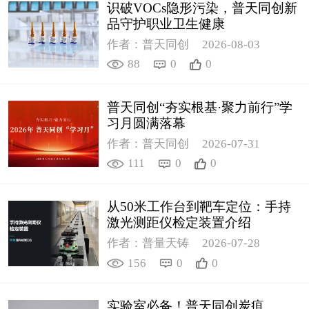
识破VOCs隐形污染，普天同创新
品守护职业卫生健康
作者：普天同创
2026-08-03
88
0
0
普天同创“夯实根基·聚力前行”学
习月圆满落幕
作者：普天同创
2026-07-31
111
0
0
从50米工作台到靶车定位：手持
激光测距仪检定装置介绍
作者：普量天铸
2026-07-28
156
0
0
实验室必备！普天同创炭疽