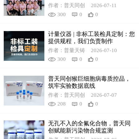
作者：普天同创
2026-07-11
300
0
0
计量仪器 | 非标工装检具定制：您
提供规程，我们负责制作
作者：普量天铸
2026-07-10
300
0
0
普天同创猴巨细胞病毒质控品，
筑牢实验数据底线
作者：普天同创
2026-07-07
208
0
0
无孔不入的全氟化合物，普天同
创赋能新污染物合规监测