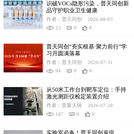
识破VOCs隐形污染，普天同创新
品守护职业卫生健康
作者：普天同创
2026-08-03
23
0
0
普天同创“夯实根基·聚力前行”学
习月圆满落幕
作者：普天同创
2026-07-31
94
0
0
从50米工作台到靶车定位：手持
激光测距仪检定装置介绍
作者：普量天铸
2026-07-28
147
0
0
实验室必备！普天同创炭疽