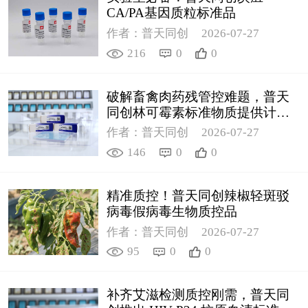
CA/PA基因质粒标准品
作者：普天同创
2026-07-27
216
0
0
破解畜禽肉药残管控难题，普天
同创林可霉素标准物质提供计量
支撑
作者：普天同创
2026-07-27
146
0
0
精准质控！普天同创辣椒轻斑驳
病毒假病毒生物质控品
作者：普天同创
2026-07-27
95
0
0
补齐艾滋检测质控刚需，普天同