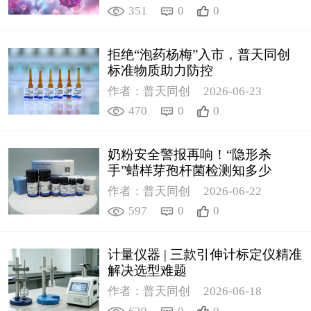
351
0
0
拒绝“泡药杨梅”入市，普天同创
标准物质助力防控
作者：普天同创
2026-06-23
470
0
0
奶粉安全警报再响！“隐形杀
手”蜡样芽孢杆菌检测知多少
作者：普天同创
2026-06-22
597
0
0
计量仪器 | 三款引伸计标定仪精准
解决选型难题
作者：普天同创
2026-06-18