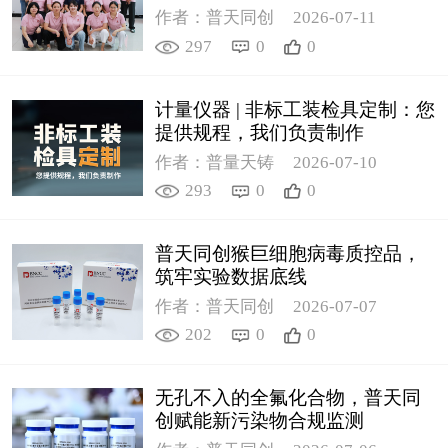
作者：普天同创
2026-07-11
297
0
0
计量仪器 | 非标工装检具定制：您
提供规程，我们负责制作
作者：普量天铸
2026-07-10
293
0
0
普天同创猴巨细胞病毒质控品，
筑牢实验数据底线
作者：普天同创
2026-07-07
202
0
0
无孔不入的全氟化合物，普天同
创赋能新污染物合规监测