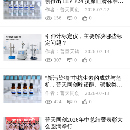
创推出 HIV P24 抗原血清标准物
质
作者：普天同创
2026-07-22
156
0
0
引伸计标定仪，主要解决哪些标
定问题？
作者：普量天铸
2026-07-13
307
0
0
“新污染物”中抗生素的成就与危
机，普天同创喹诺酮、磺胺类质
控新品筑牢环境安全防线
作者：普天同创
2026-07-13
424
0
0
普天同创2026年中总结暨表彰大
会圆满举行