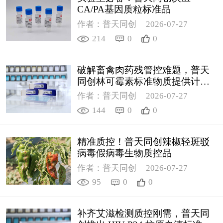
CA/PA基因质粒标准品
作者：普天同创
2026-07-27
214
0
0
破解畜禽肉药残管控难题，普天
同创林可霉素标准物质提供计量
支撑
作者：普天同创
2026-07-27
144
0
0
精准质控！普天同创辣椒轻斑驳
病毒假病毒生物质控品
作者：普天同创
2026-07-27
95
0
0
补齐艾滋检测质控刚需，普天同