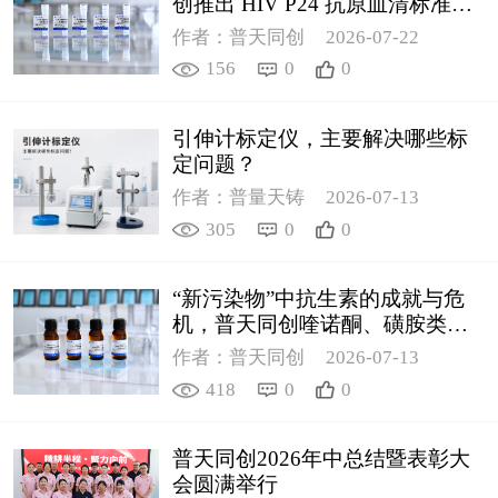
创推出 HIV P24 抗原血清标准物
质
作者：普天同创
2026-07-22
156
0
0
引伸计标定仪，主要解决哪些标
定问题？
作者：普量天铸
2026-07-13
305
0
0
“新污染物”中抗生素的成就与危
机，普天同创喹诺酮、磺胺类质
控新品筑牢环境安全防线
作者：普天同创
2026-07-13
418
0
0
普天同创2026年中总结暨表彰大
会圆满举行