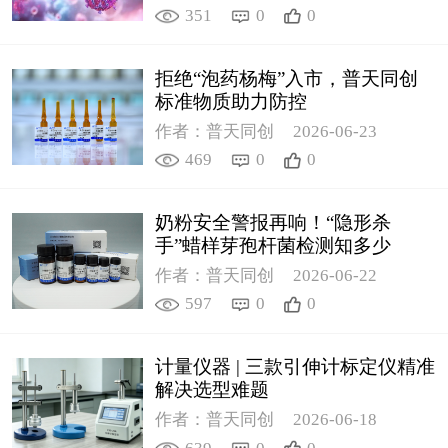
351
0
0
拒绝“泡药杨梅”入市，普天同创
标准物质助力防控
作者：普天同创
2026-06-23
469
0
0
奶粉安全警报再响！“隐形杀
手”蜡样芽孢杆菌检测知多少
作者：普天同创
2026-06-22
597
0
0
计量仪器 | 三款引伸计标定仪精准
解决选型难题
作者：普天同创
2026-06-18