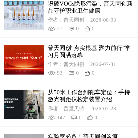
识破VOCs隐形污染，普天同创新
品守护职业卫生健康
作者：普天同创
2026-08-03
21
0
0
普天同创“夯实根基·聚力前行”学
习月圆满落幕
作者：普天同创
2026-07-31
93
0
0
从50米工作台到靶车定位：手持
激光测距仪检定装置介绍
作者：普量天铸
2026-07-28
147
0
0
实验室必备！普天同创炭疽