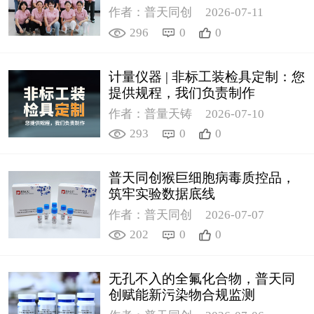
作者：普天同创
2026-07-11
296
0
0
计量仪器 | 非标工装检具定制：您
提供规程，我们负责制作
作者：普量天铸
2026-07-10
293
0
0
普天同创猴巨细胞病毒质控品，
筑牢实验数据底线
作者：普天同创
2026-07-07
202
0
0
无孔不入的全氟化合物，普天同
创赋能新污染物合规监测