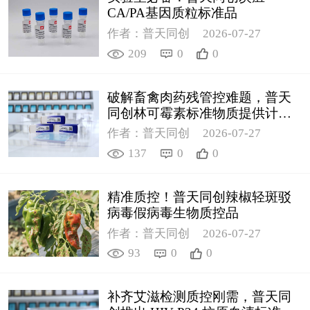
CA/PA基因质粒标准品
作者：普天同创
2026-07-27
209
0
0
破解畜禽肉药残管控难题，普天
同创林可霉素标准物质提供计量
支撑
作者：普天同创
2026-07-27
137
0
0
精准质控！普天同创辣椒轻斑驳
病毒假病毒生物质控品
作者：普天同创
2026-07-27
93
0
0
补齐艾滋检测质控刚需，普天同