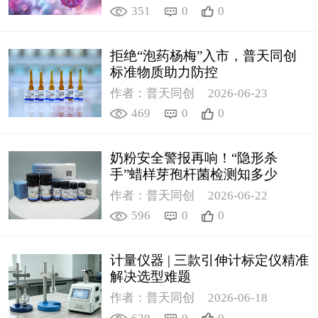
351
0
0
拒绝“泡药杨梅”入市，普天同创
标准物质助力防控
作者：普天同创
2026-06-23
469
0
0
奶粉安全警报再响！“隐形杀
手”蜡样芽孢杆菌检测知多少
作者：普天同创
2026-06-22
596
0
0
计量仪器 | 三款引伸计标定仪精准
解决选型难题
作者：普天同创
2026-06-18