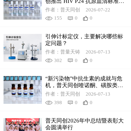
创推出 HIV P24 抗原血清标准物
质
作者：普天同创
2026-07-22
155
0
0
引伸计标定仪，主要解决哪些标
定问题？
作者：普量天铸
2026-07-13
302
0
0
“新污染物”中抗生素的成就与危
机，普天同创喹诺酮、磺胺类质
控新品筑牢环境安全防线
作者：普天同创
2026-07-13
398
0
0
普天同创2026年中总结暨表彰大
会圆满举行