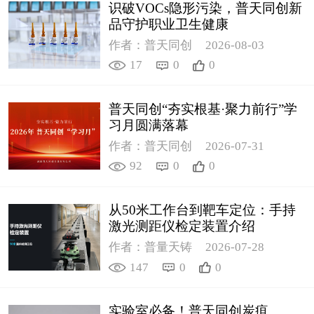
识破VOCs隐形污染，普天同创新
品守护职业卫生健康
作者：普天同创
2026-08-03
17
0
0
普天同创“夯实根基·聚力前行”学
习月圆满落幕
作者：普天同创
2026-07-31
92
0
0
从50米工作台到靶车定位：手持
激光测距仪检定装置介绍
作者：普量天铸
2026-07-28
147
0
0
实验室必备！普天同创炭疽