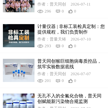
作者：普天同创
2026-07-11
296
0
0
计量仪器 | 非标工装检具定制：您
提供规程，我们负责制作
作者：普量天铸
2026-07-10
293
0
0
普天同创猴巨细胞病毒质控品，
筑牢实验数据底线
作者：普天同创
2026-07-07
201
0
0
无孔不入的全氟化合物，普天同
创赋能新污染物合规监测