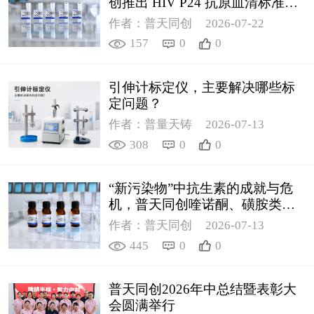
创推出 HIV P24 抗原血清标准物
质
作者：普天同创
2026-07-22
157
0
0
引伸计标定仪，主要解决哪些标
定问题？
作者：普量天铸
2026-07-13
308
0
0
“新污染物”中抗生素的成就与危
机，普天同创喹诺酮、磺胺类质
控新品筑牢环境安全防线
作者：普天同创
2026-07-13
445
0
0
普天同创2026年中总结暨表彰大
会圆满举行