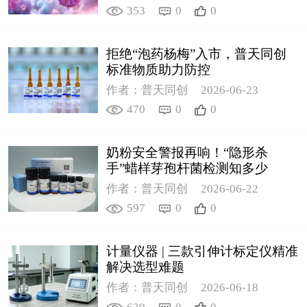
353
0
0
拒绝“泡药杨梅”入市，普天同创
标准物质助力防控
作者：普天同创
2026-06-23
470
0
0
奶粉安全警报再响！“隐形杀
手”蜡样芽孢杆菌检测知多少
作者：普天同创
2026-06-22
597
0
0
计量仪器 | 三款引伸计标定仪精准
解决选型难题
作者：普天同创
2026-06-18