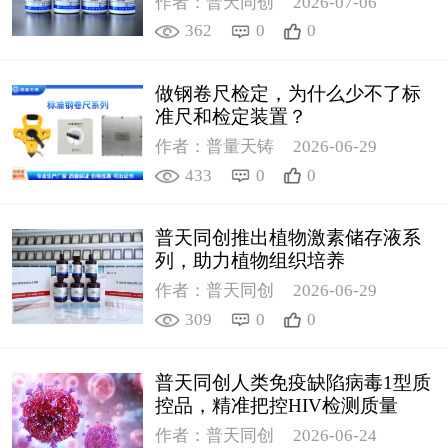
作者：普天同创
2026-07-06
362
0
0
做钢卷尺检定，为什么少不了标
准尺和检定装置？
作者：普量天铸
2026-06-29
433
0
0
普天同创推出植物激素储存液系
列，助力植物组织培养
作者：普天同创
2026-06-29
309
0
0
普天同创人类免疫缺陷病毒1型质
控品，精准把控HIV检测质量
作者：普天同创
2026-06-24