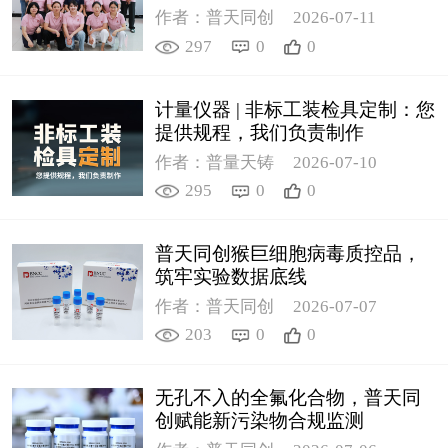
作者：普天同创
2026-07-11
297
0
0
计量仪器 | 非标工装检具定制：您
提供规程，我们负责制作
作者：普量天铸
2026-07-10
295
0
0
普天同创猴巨细胞病毒质控品，
筑牢实验数据底线
作者：普天同创
2026-07-07
203
0
0
无孔不入的全氟化合物，普天同
创赋能新污染物合规监测