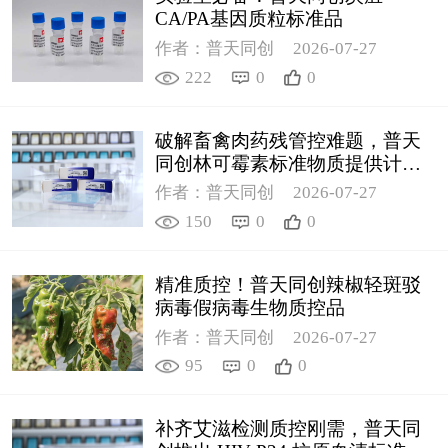
CA/PA基因质粒标准品
作者：普天同创
2026-07-27
222
0
0
破解畜禽肉药残管控难题，普天
同创林可霉素标准物质提供计量
支撑
作者：普天同创
2026-07-27
150
0
0
精准质控！普天同创辣椒轻斑驳
病毒假病毒生物质控品
作者：普天同创
2026-07-27
95
0
0
补齐艾滋检测质控刚需，普天同