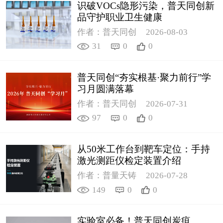
识破VOCs隐形污染，普天同创新
品守护职业卫生健康
作者：普天同创
2026-08-03
31
0
0
普天同创“夯实根基·聚力前行”学
习月圆满落幕
作者：普天同创
2026-07-31
97
0
0
从50米工作台到靶车定位：手持
激光测距仪检定装置介绍
作者：普量天铸
2026-07-28
149
0
0
实验室必备！普天同创炭疽