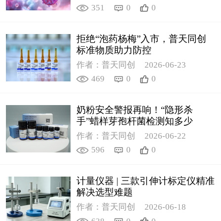
351
0
0
拒绝“泡药杨梅”入市，普天同创
标准物质助力防控
作者：普天同创
2026-06-23
469
0
0
奶粉安全警报再响！“隐形杀
手”蜡样芽孢杆菌检测知多少
作者：普天同创
2026-06-22
596
0
0
计量仪器 | 三款引伸计标定仪精准
解决选型难题
作者：普天同创
2026-06-18