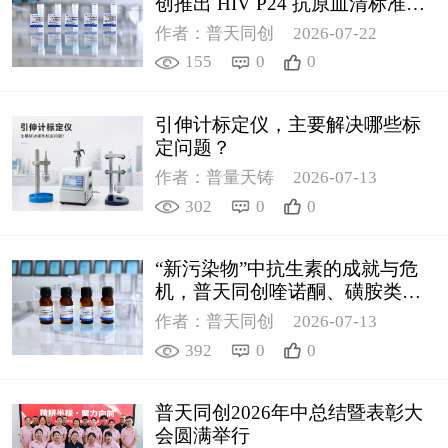
创推出 HIV P24 抗原血清标准物
质
作者：普天同创
2026-07-22
155
0
0
引伸计标定仪，主要解决哪些标
定问题？
作者：普量天铸
2026-07-13
302
0
0
“新污染物”中抗生素的成就与危
机，普天同创喹诺酮、磺胺类质
控新品筑牢环境安全防线
作者：普天同创
2026-07-13
392
0
0
普天同创2026年中总结暨表彰大
会圆满举行