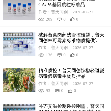
CA/PA基因质粒标准品
作者：普天同创
2026-07-27
209
0
0
破解畜禽肉药残管控难题，普天
同创林可霉素标准物质提供计量
支撑
作者：普天同创
2026-07-27
136
0
0
精准质控！普天同创辣椒轻斑驳
病毒假病毒生物质控品
作者：普天同创
2026-07-27
93
0
0
补齐艾滋检测质控刚需，普天同