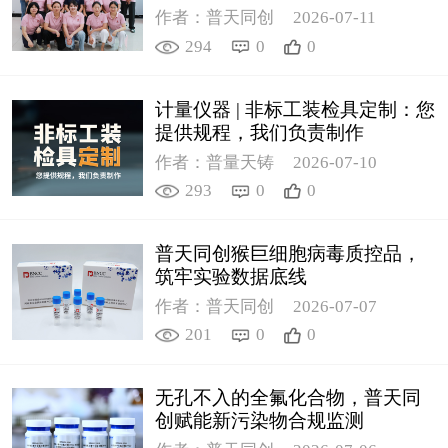
作者：普天同创
2026-07-11
294
0
0
计量仪器 | 非标工装检具定制：您
提供规程，我们负责制作
作者：普量天铸
2026-07-10
293
0
0
普天同创猴巨细胞病毒质控品，
筑牢实验数据底线
作者：普天同创
2026-07-07
201
0
0
无孔不入的全氟化合物，普天同
创赋能新污染物合规监测