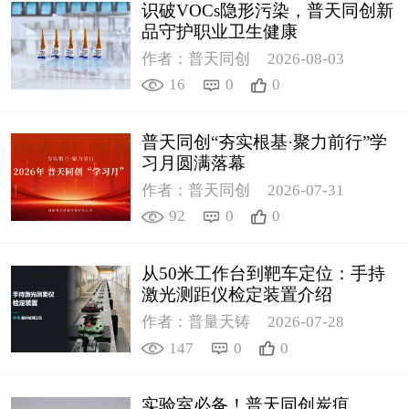
识破VOCs隐形污染，普天同创新
品守护职业卫生健康
作者：普天同创
2026-08-03
16
0
0
普天同创“夯实根基·聚力前行”学
习月圆满落幕
作者：普天同创
2026-07-31
92
0
0
从50米工作台到靶车定位：手持
激光测距仪检定装置介绍
作者：普量天铸
2026-07-28
147
0
0
实验室必备！普天同创炭疽