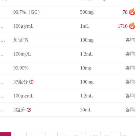
99.7%（GC）
500mg
78
-顺-12-十八碳二烯酸甲酯溶液标准物质
100μg/mL
1mL
1710
十三烷酸甘油三酯(C13:0)标准品
见证书
100mg
咨询
3-氯-1，2-丙二醇棕榈酸二酯溶液标准物质
100mg/L
1.2mL
咨询
99.90%
10mg
咨询
37种脂肪酸甲酯混合标准品(GB 5009.168-2016)
37组分
100mg
咨询
,3-二氯-2-丙醇溶液标准物质
100μg/mL
1.2mL
咨询
植物油中不饱和脂肪酸质控样品
2组分
30mL
咨询