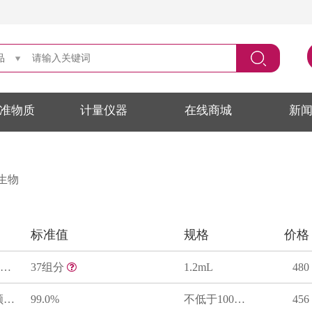
品
准物质
计量仪器
在线商城
新
生物
标准值
规格
价格
异辛烷中37种脂肪酸甲酯混合溶液标准物质
37组分
1.2mL
480
二十二碳六烯酸甲酯(全顺式-4,7,10,13,16,19)标准品
99.0%
不低于100mg
456