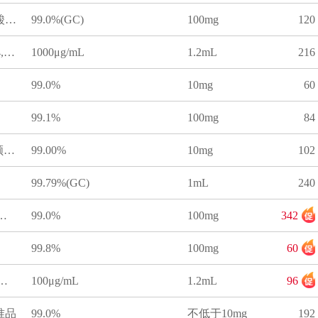
油酸甲酯(顺-9-十八碳烯酸甲酯)标准品
99.0%(GC)
100mg
120
正己烷中DHA甲酯（顺-4,7,10,13,16,19-二十二碳六烯酸甲酯）溶液标准物质
1000μg/mL
1.2mL
216
99.0%
10mg
60
99.1%
100mg
84
二十二碳六烯酸甲酯(全顺式-4,7,10,13,16,19)标准品
99.00%
10mg
102
99.79%(GC)
1mL
240
二十碳烯酸甲酯标准品
99.0%
100mg
342
99.8%
100mg
60
3-丙二醇硬脂酸双酯-D5同位素溶液标准物质
100μg/mL
1.2mL
96
准品
99.0%
不低于10mg
192