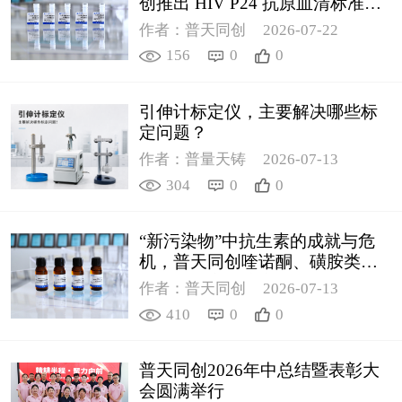
创推出 HIV P24 抗原血清标准物
质
作者：普天同创
2026-07-22
156
0
0
引伸计标定仪，主要解决哪些标
定问题？
作者：普量天铸
2026-07-13
304
0
0
“新污染物”中抗生素的成就与危
机，普天同创喹诺酮、磺胺类质
控新品筑牢环境安全防线
作者：普天同创
2026-07-13
410
0
0
普天同创2026年中总结暨表彰大
会圆满举行