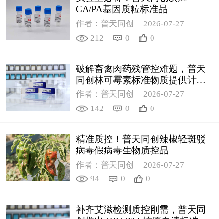
CA/PA基因质粒标准品
作者：普天同创
2026-07-27
212
0
0
破解畜禽肉药残管控难题，普天
同创林可霉素标准物质提供计量
支撑
作者：普天同创
2026-07-27
142
0
0
精准质控！普天同创辣椒轻斑驳
病毒假病毒生物质控品
作者：普天同创
2026-07-27
94
0
0
补齐艾滋检测质控刚需，普天同