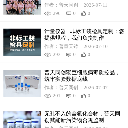
作者：普天同创
2026-07-11
296
0
0
计量仪器 | 非标工装检具定制：您
提供规程，我们负责制作
作者：普量天铸
2026-07-10
293
0
0
普天同创猴巨细胞病毒质控品，
筑牢实验数据底线
作者：普天同创
2026-07-07
201
0
0
无孔不入的全氟化合物，普天同
创赋能新污染物合规监测