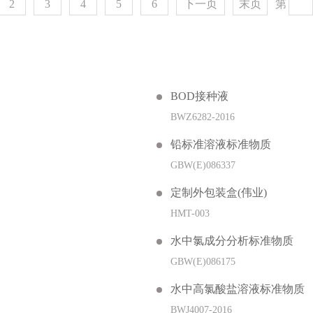
2
3
4
5
6
下一页
末页
第
BOD接种液
BWZ6282-2016
铅标准溶液标准物质
GBW(E)086337
定制外包装盒(伟业)
HMT-003
水中氯成分分析标准物质
GBW(E)086175
水中高氯酸盐溶液标准物质
BWJ4007-2016