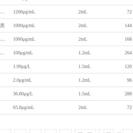
二硫化碳中正己烷溶液标准物质
1200μg/mL
2mL
72
质
1000μg/mL
2mL
144
二硫化碳中异佛尔酮溶液标准物质
1000μg/mL
2mL
168
醇中2-异丁基-3-甲氧基吡嗪溶液标准物质
100μg/mL
1.2mL
264
品
1.99μg/L
1.5mL
120
2.0μg/mL
1.2mL
96
36.80μg/L
1.5mL
288
65.8μg/mL
2mL
72