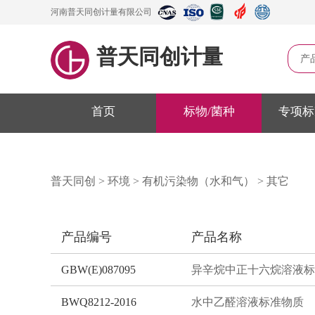
河南普天同创计量有限公司
普天同创计量
产
首页
标物/菌种
专项标
普天同创
>
环境
>
有机污染物（水和气）
>
其它
产品编号
产品名称
GBW(E)087095
BWQ8212-2016
水中乙醛溶液标准物质