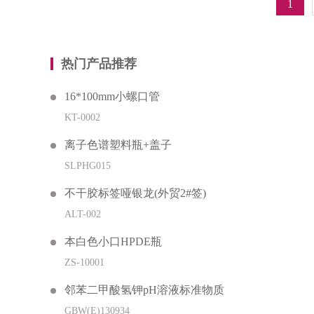
1
热门产品推荐
16*100mm小螺口管
KT-0002
离子色谱塑料瓶+盖子
SLPHG015
不干胶标签哑银龙(外贸2#签)
ALT-002
本白色小口HPDE瓶
ZS-10001
邻苯二甲酸氢钾pH溶液标准物质
GBW(E)130934