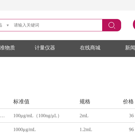
品
准物质
计量仪器
在线商城
新
标准值
规格
价格
异辛烷中正十六烷溶液标准物质(气相色谱仪检定用)
100μg/mL（100ng/μL）
2mL
36
1000μg/mL
1.2mL
96