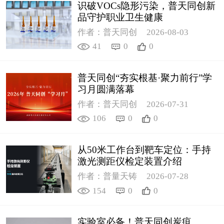
识破VOCs隐形污染，普天同创新
品守护职业卫生健康
作者：普天同创
2026-08-03
41
0
0
普天同创“夯实根基·聚力前行”学
习月圆满落幕
作者：普天同创
2026-07-31
106
0
0
从50米工作台到靶车定位：手持
激光测距仪检定装置介绍
作者：普量天铸
2026-07-28
154
0
0
实验室必备！普天同创炭疽