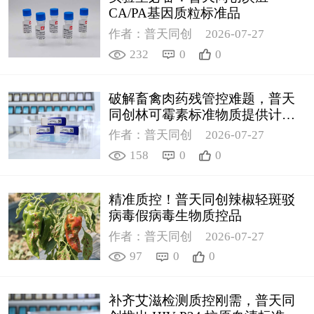
CA/PA基因质粒标准品
作者：普天同创
2026-07-27
232
0
0
破解畜禽肉药残管控难题，普天
同创林可霉素标准物质提供计量
支撑
作者：普天同创
2026-07-27
158
0
0
精准质控！普天同创辣椒轻斑驳
病毒假病毒生物质控品
作者：普天同创
2026-07-27
97
0
0
补齐艾滋检测质控刚需，普天同