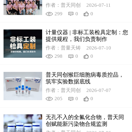
作者：普天同创
2026-07-11
299
0
0
计量仪器 | 非标工装检具定制：您
提供规程，我们负责制作
作者：普量天铸
2026-07-10
298
0
0
普天同创猴巨细胞病毒质控品，
筑牢实验数据底线
作者：普天同创
2026-07-07
205
0
0
无孔不入的全氟化合物，普天同
创赋能新污染物合规监测