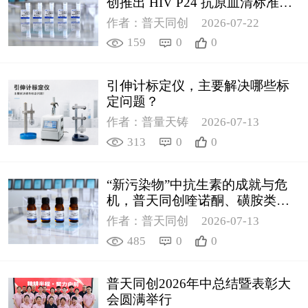
创推出 HIV P24 抗原血清标准物
质
作者：普天同创
2026-07-22
159
0
0
引伸计标定仪，主要解决哪些标
定问题？
作者：普量天铸
2026-07-13
313
0
0
“新污染物”中抗生素的成就与危
机，普天同创喹诺酮、磺胺类质
控新品筑牢环境安全防线
作者：普天同创
2026-07-13
485
0
0
普天同创2026年中总结暨表彰大
会圆满举行