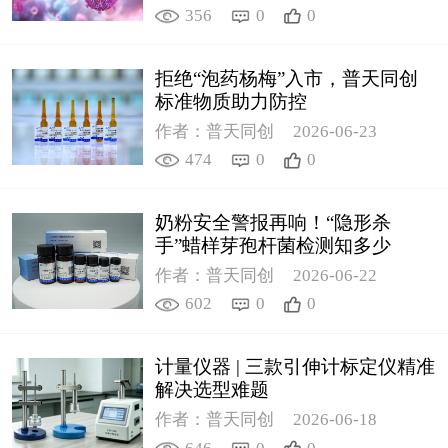
356
0
0
拒绝“泡药杨梅”入市，普天同创
标准物质助力防控
作者：普天同创
2026-06-23
474
0
0
奶粉安全警报再响！“隐形杀
手”蜡样芽孢杆菌检测知多少
作者：普天同创
2026-06-22
602
0
0
计量仪器 | 三款引伸计标定仪精准
解决选型难题
作者：普天同创
2026-06-18