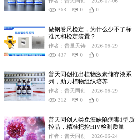
作者：普天同创
2026-07-06
363
0
0
做钢卷尺检定，为什么少不了标
准尺和检定装置？
作者：普量天铸
2026-06-29
437
0
0
普天同创推出植物激素储存液系
列，助力植物组织培养
作者：普天同创
2026-06-29
312
0
0
普天同创人类免疫缺陷病毒1型质
控品，精准把控HIV检测质量
作者：普天同创
2026-06-24