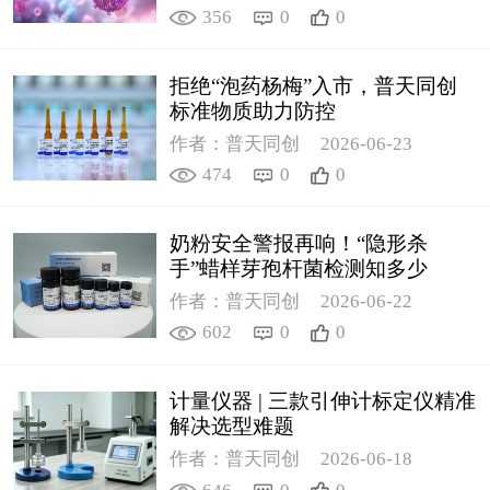
356
0
0
拒绝“泡药杨梅”入市，普天同创
标准物质助力防控
作者：普天同创
2026-06-23
474
0
0
奶粉安全警报再响！“隐形杀
手”蜡样芽孢杆菌检测知多少
作者：普天同创
2026-06-22
602
0
0
计量仪器 | 三款引伸计标定仪精准
解决选型难题
作者：普天同创
2026-06-18