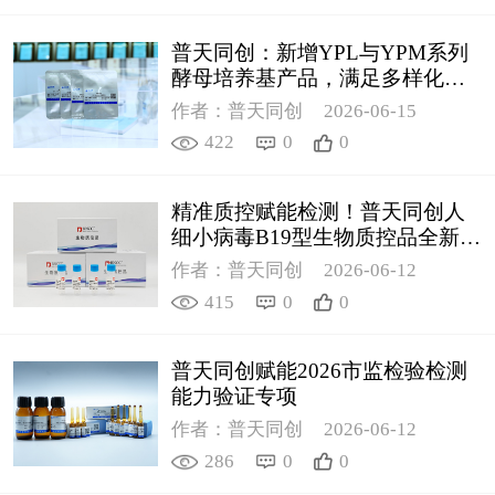
普天同创：新增YPL与YPM系列
酵母培养基产品，满足多样化科
研需求
作者：普天同创
2026-06-15
422
0
0
精准质控赋能检测！普天同创人
细小病毒B19型生物质控品全新上
线
作者：普天同创
2026-06-12
415
0
0
普天同创赋能2026市监检验检测
能力验证专项
作者：普天同创
2026-06-12
286
0
0