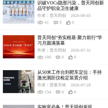
识破VOCs隐形污染，普天同创新
品守护职业卫生健康
作者：普天同创
2026-08-03
41
0
0
普天同创“夯实根基·聚力前行”学
习月圆满落幕
作者：普天同创
2026-07-31
106
0
0
从50米工作台到靶车定位：手持
激光测距仪检定装置介绍
作者：普量天铸
2026-07-28
154
0
0
实验室必备！普天同创炭疽