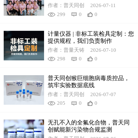
作者：普天同创
2026-07-11
299
0
0
计量仪器 | 非标工装检具定制：您
提供规程，我们负责制作
作者：普量天铸
2026-07-10
298
0
0
普天同创猴巨细胞病毒质控品，
筑牢实验数据底线
作者：普天同创
2026-07-07
205
0
0
无孔不入的全氟化合物，普天同
创赋能新污染物合规监测