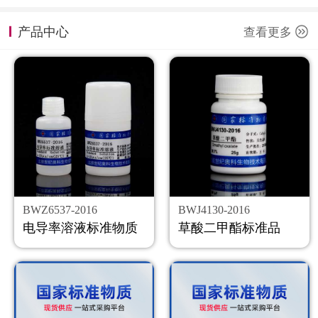
计量课堂
产品中心
查看更多
新闻资讯
知识交流
公司主页
购物车
会员中心
BWZ6537-2016
BWJ4130-2016
联系我们
电导率溶液标准物质
草酸二甲酯标准品
返回主页