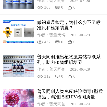
作者：普天同创
2026-07-06
363
0
0
做钢卷尺检定，为什么少不了标
准尺和检定装置？
作者：普量天铸
2026-06-29
437
0
0
普天同创推出植物激素储存液系
列，助力植物组织培养
作者：普天同创
2026-06-29
312
0
0
普天同创人类免疫缺陷病毒1型质
控品，精准把控HIV检测质量
作者：普天同创
2026-06-24