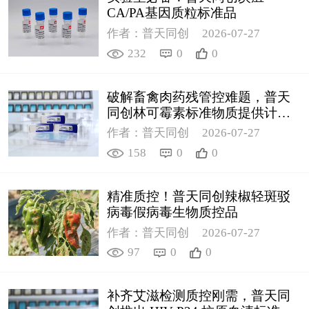
CA/PA基因质粒标准品
作者：普天同创
2026-07-27
232
0
0
破解畜禽肉药残管控难题，普天
同创林可霉素标准物质提供计量
支撑
作者：普天同创
2026-07-27
158
0
0
精准质控！普天同创辣椒轻斑驳
病毒假病毒生物质控品
作者：普天同创
2026-07-27
97
0
0
补齐艾滋检测质控刚需，普天同