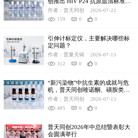
创推出 HIV P24 抗原血清标准物
质
作者：普天同创
2026-07-22
159
0
0
引伸计标定仪，主要解决哪些标
定问题？
作者：普量天铸
2026-07-13
312
0
0
“新污染物”中抗生素的成就与危
机，普天同创喹诺酮、磺胺类质
控新品筑牢环境安全防线
作者：普天同创
2026-07-13
485
0
0
普天同创2026年中总结暨表彰大
会圆满举行