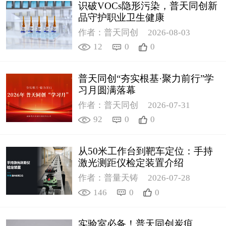
识破VOCs隐形污染，普天同创新
品守护职业卫生健康
作者：普天同创
2026-08-03
12
0
0
普天同创“夯实根基·聚力前行”学
习月圆满落幕
作者：普天同创
2026-07-31
92
0
0
从50米工作台到靶车定位：手持
激光测距仪检定装置介绍
作者：普量天铸
2026-07-28
146
0
0
实验室必备！普天同创炭疽