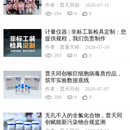
作者：普天同创
2026-07-11
294
0
0
计量仪器 | 非标工装检具定制：您
提供规程，我们负责制作
作者：普量天铸
2026-07-10
293
0
0
普天同创猴巨细胞病毒质控品，
筑牢实验数据底线
作者：普天同创
2026-07-07
200
0
0
无孔不入的全氟化合物，普天同
创赋能新污染物合规监测