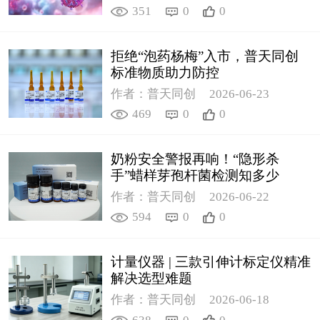
351
0
0
拒绝“泡药杨梅”入市，普天同创
标准物质助力防控
作者：普天同创
2026-06-23
469
0
0
奶粉安全警报再响！“隐形杀
手”蜡样芽孢杆菌检测知多少
作者：普天同创
2026-06-22
594
0
0
计量仪器 | 三款引伸计标定仪精准
解决选型难题
作者：普天同创
2026-06-18