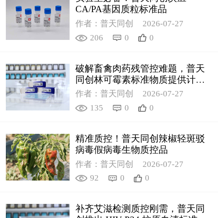
CA/PA基因质粒标准品
作者：普天同创
2026-07-27
206
0
0
破解畜禽肉药残管控难题，普天
同创林可霉素标准物质提供计量
支撑
作者：普天同创
2026-07-27
135
0
0
精准质控！普天同创辣椒轻斑驳
病毒假病毒生物质控品
作者：普天同创
2026-07-27
92
0
0
补齐艾滋检测质控刚需，普天同