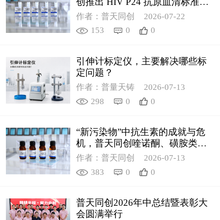
创推出 HIV P24 抗原血清标准物
质
作者：普天同创
2026-07-22
153
0
0
引伸计标定仪，主要解决哪些标
定问题？
作者：普量天铸
2026-07-13
298
0
0
“新污染物”中抗生素的成就与危
机，普天同创喹诺酮、磺胺类质
控新品筑牢环境安全防线
作者：普天同创
2026-07-13
383
0
0
普天同创2026年中总结暨表彰大
会圆满举行