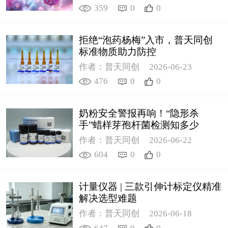
359
0
0
拒绝“泡药杨梅”入市，普天同创
标准物质助力防控
作者：普天同创
2026-06-23
476
0
0
奶粉安全警报再响！“隐形杀
手”蜡样芽孢杆菌检测知多少
作者：普天同创
2026-06-22
604
0
0
计量仪器 | 三款引伸计标定仪精准
解决选型难题
作者：普天同创
2026-06-18