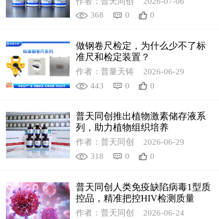
作者：普天同创
2026-07-06
368
0
0
做钢卷尺检定，为什么少不了标
准尺和检定装置？
作者：普量天铸
2026-06-29
443
0
0
普天同创推出植物激素储存液系
列，助力植物组织培养
作者：普天同创
2026-06-29
318
0
0
普天同创人类免疫缺陷病毒1型质
控品，精准把控HIV检测质量
作者：普天同创
2026-06-24