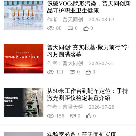
识破VOCs隐形污染，普天同创新
品守护职业卫生健康
作者：普天同创
2026-08-03
88
0
0
普天同创“夯实根基·聚力前行”学
习月圆满落幕
作者：普天同创
2026-07-31
111
0
0
从50米工作台到靶车定位：手持
激光测距仪检定装置介绍
作者：普量天铸
2026-07-28
156
0
0
实验室必备！普天同创炭疽