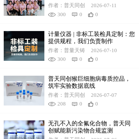
作者：普天同创
2026-07-11
300
0
0
计量仪器 | 非标工装检具定制：您
提供规程，我们负责制作
作者：普量天铸
2026-07-10
300
0
0
普天同创猴巨细胞病毒质控品，
筑牢实验数据底线
作者：普天同创
2026-07-07
208
0
0
无孔不入的全氟化合物，普天同
创赋能新污染物合规监测