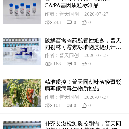
CA/PA基因质粒标准品
作者：普天同创
2026-07-27
243
0
0
破解畜禽肉药残管控难题，普天
同创林可霉素标准物质提供计量
支撑
作者：普天同创
2026-07-27
168
0
0
精准质控！普天同创辣椒轻斑驳
病毒假病毒生物质控品
作者：普天同创
2026-07-27
101
0
0
补齐艾滋检测质控刚需，普天同