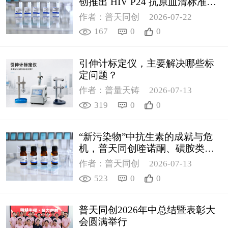
创推出 HIV P24 抗原血清标准物
质
作者：普天同创
2026-07-22
167
0
0
引伸计标定仪，主要解决哪些标
定问题？
作者：普量天铸
2026-07-13
319
0
0
“新污染物”中抗生素的成就与危
机，普天同创喹诺酮、磺胺类质
控新品筑牢环境安全防线
作者：普天同创
2026-07-13
523
0
0
普天同创2026年中总结暨表彰大
会圆满举行