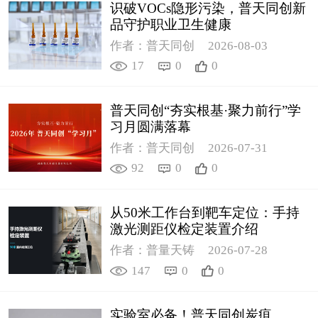
识破VOCs隐形污染，普天同创新
品守护职业卫生健康
作者：普天同创
2026-08-03
17
0
0
普天同创“夯实根基·聚力前行”学
习月圆满落幕
作者：普天同创
2026-07-31
92
0
0
从50米工作台到靶车定位：手持
激光测距仪检定装置介绍
作者：普量天铸
2026-07-28
147
0
0
实验室必备！普天同创炭疽