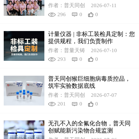
作者：普天同创
2026-07-11
296
0
0
计量仪器 | 非标工装检具定制：您
提供规程，我们负责制作
作者：普量天铸
2026-07-10
293
0
0
普天同创猴巨细胞病毒质控品，
筑牢实验数据底线
作者：普天同创
2026-07-07
201
0
0
无孔不入的全氟化合物，普天同
创赋能新污染物合规监测