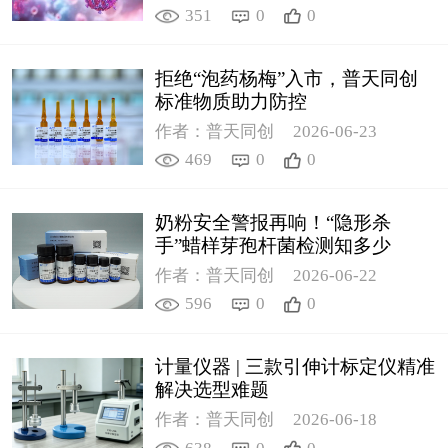
351
0
0
拒绝“泡药杨梅”入市，普天同创
标准物质助力防控
作者：普天同创
2026-06-23
469
0
0
奶粉安全警报再响！“隐形杀
手”蜡样芽孢杆菌检测知多少
作者：普天同创
2026-06-22
596
0
0
计量仪器 | 三款引伸计标定仪精准
解决选型难题
作者：普天同创
2026-06-18