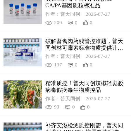
CA/PA基因质粒标准品
作者：普天同创
2026-07-27
209
0
0
破解畜禽肉药残管控难题，普天
同创林可霉素标准物质提供计量
支撑
作者：普天同创
2026-07-27
137
0
0
精准质控！普天同创辣椒轻斑驳
病毒假病毒生物质控品
作者：普天同创
2026-07-27
93
0
0
补齐艾滋检测质控刚需，普天同