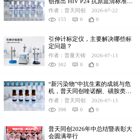
创推出 HIV P24 抗原血清标准物
质
作者：普天同创
2026-07-22
155
0
0
引伸计标定仪，主要解决哪些标
定问题？
作者：普量天铸
2026-07-13
302
0
0
“新污染物”中抗生素的成就与危
机，普天同创喹诺酮、磺胺类质
控新品筑牢环境安全防线
作者：普天同创
2026-07-13
398
0
0
普天同创2026年中总结暨表彰大
会圆满举行