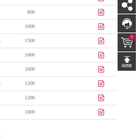
800
1000
0
1500
uduroy et al.
1000
1000
1200
kazaki et al.
1200
1000