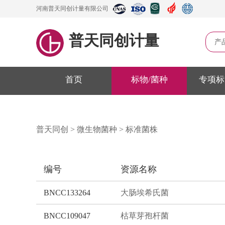
河南普天同创计量有限公司
普天同创计量
产
首页
标物/菌种
专项标
普天同创
>
微生物菌种
>
标准菌株
编号
资源名称
BNCC133264
大肠埃希氏菌
BNCC109047
枯草芽孢杆菌