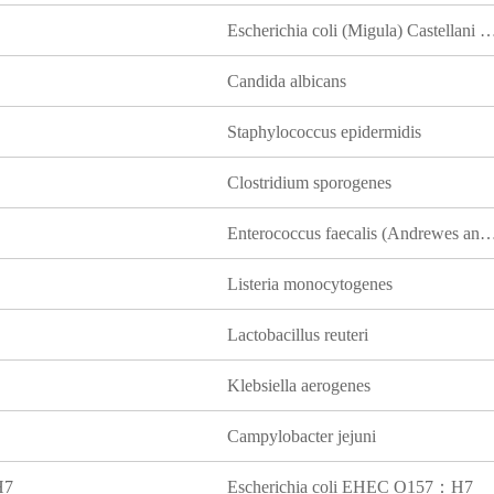
Escherichia coli (Migula) Castellani and 
Candida albicans
Staphylococcus epidermidis
Clostridium sporogenes
Enterococcus faecalis (Andrewes and Horder) Schleifer and 
Listeria monocytogenes
Lactobacillus reuteri
Klebsiella aerogenes
Campylobacter jejuni
7
Escherichia coli EHEC O157：H7