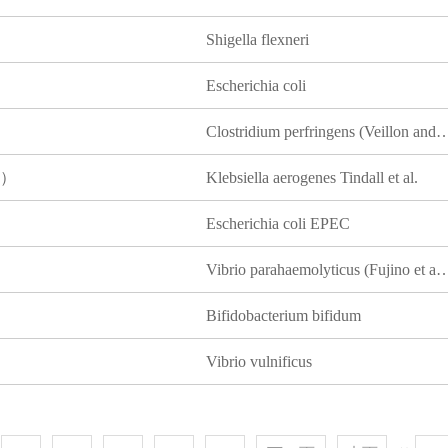
Shigella flexneri
Escherichia coli
Clostridium perfringens (Veillon and Zuber) Ha
）
Klebsiella aerogenes Tindall et al.
Escherichia coli EPEC
Vibrio parahaemolyticus (Fujino et al.) Sa
Bifidobacterium bifidum
Vibrio vulnificus