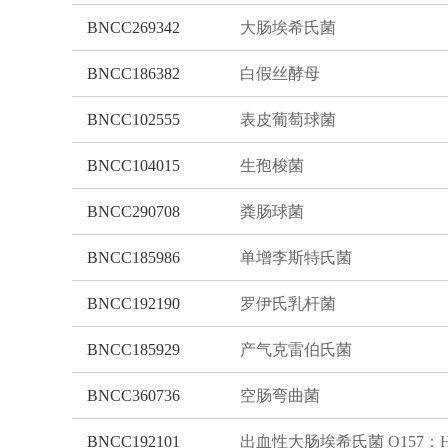
BNCC269342
大肠埃希氏菌
BNCC186382
白假丝酵母
BNCC102555
表皮葡萄球菌
BNCC104015
生孢梭菌
BNCC290708
粪肠球菌
BNCC185986
单增李斯特氏菌
BNCC192190
罗伊氏乳杆菌
BNCC185929
产气克雷伯氏菌
BNCC360736
空肠弯曲菌
BNCC192101
出血性大肠埃希氏菌 O157：H