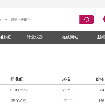
品
准物质
计量仪器
在线商城
新
标准值
规格
价格
0.1009mol/L
500mL
84
15%(W:V)
100mL
156