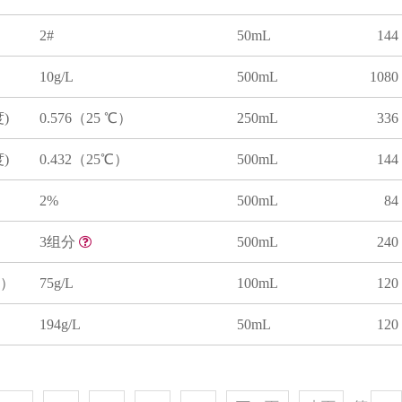
2#
50mL
144
10g/L
500mL
1080
)
0.576（25 ℃）
250mL
336
)
0.432（25℃）
500mL
144
2%
500mL
84
3组分
500mL
240
）
75g/L
100mL
120
194g/L
50mL
120