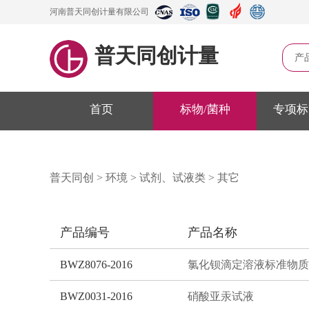
河南普天同创计量有限公司
普天同创计量
产
首页
标物/菌种
专项标
普天同创
>
环境
>
试剂、试液类
>
其它
产品编号
产品名称
BWZ8076-2016
氯化钡滴定溶液标准物质
BWZ0031-2016
硝酸亚汞试液