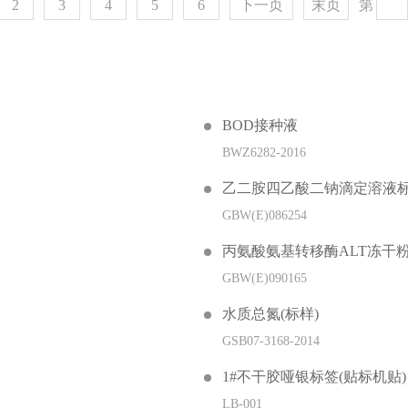
2
3
4
5
6
下一页
末页
第
BOD接种液
BWZ6282-2016
乙二胺四乙酸二钠滴定溶液
GBW(E)086254
丙氨酸氨基转移酶ALT冻干
GBW(E)090165
水质总氮(标样)
GSB07-3168-2014
1#不干胶哑银标签(贴标机贴)
LB-001