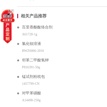
关闭
相关产品推荐
百里香酚酞络合剂
A61728-1g
氯化钡溶液
BWZ6066-2016
邻苯二甲酸氢钾
P816391-50g
锰试剂粉枕包
1457799-CN
对甲苯磺酸
A14498-250g