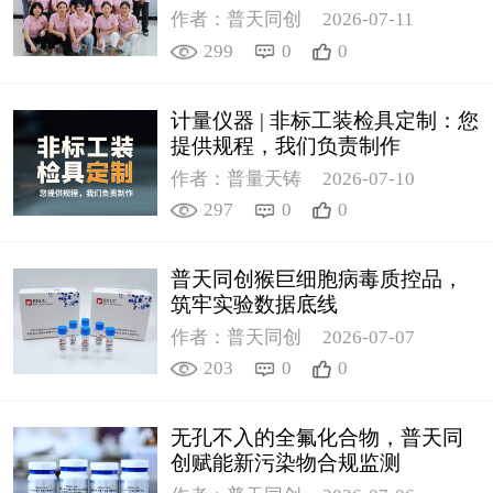
作者：普天同创
2026-07-11
299
0
0
计量仪器 | 非标工装检具定制：您
提供规程，我们负责制作
作者：普量天铸
2026-07-10
297
0
0
普天同创猴巨细胞病毒质控品，
筑牢实验数据底线
作者：普天同创
2026-07-07
203
0
0
无孔不入的全氟化合物，普天同
创赋能新污染物合规监测