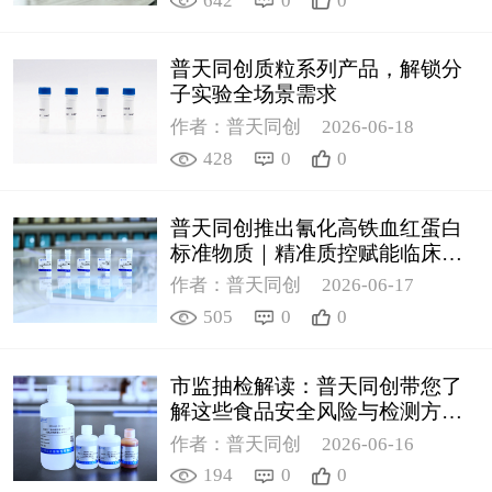
642
0
0
普天同创质粒系列产品，解锁分
子实验全场景需求
作者：普天同创
2026-06-18
428
0
0
普天同创推出氰化高铁血红蛋白
标准物质｜精准质控赋能临床检
测
作者：普天同创
2026-06-17
505
0
0
市监抽检解读：普天同创带您了
解这些食品安全风险与检测方案
（2）
作者：普天同创
2026-06-16
194
0
0