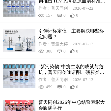
创推出 HIV P24 抗原血清标准物
质
作者：普天同创
2026-07-22
157
0
0
引伸计标定仪，主要解决哪些标
定问题？
作者：普量天铸
2026-07-13
308
0
0
“新污染物”中抗生素的成就与危
机，普天同创喹诺酮、磺胺类质
控新品筑牢环境安全防线
作者：普天同创
2026-07-13
459
0
0
普天同创2026年中总结暨表彰大
会圆满举行