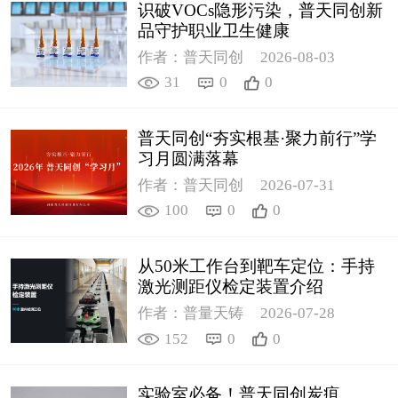
识破VOCs隐形污染，普天同创新
品守护职业卫生健康
作者：普天同创
2026-08-03
31
0
0
普天同创“夯实根基·聚力前行”学
习月圆满落幕
作者：普天同创
2026-07-31
100
0
0
从50米工作台到靶车定位：手持
激光测距仪检定装置介绍
作者：普量天铸
2026-07-28
152
0
0
实验室必备！普天同创炭疽