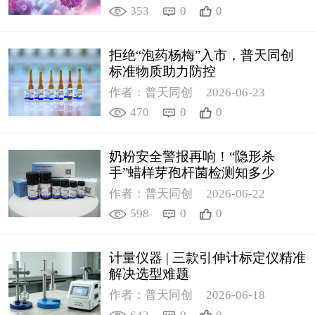
353
0
0
拒绝“泡药杨梅”入市，普天同创
标准物质助力防控
作者：普天同创
2026-06-23
470
0
0
奶粉安全警报再响！“隐形杀
手”蜡样芽孢杆菌检测知多少
作者：普天同创
2026-06-22
598
0
0
计量仪器 | 三款引伸计标定仪精准
解决选型难题
作者：普天同创
2026-06-18