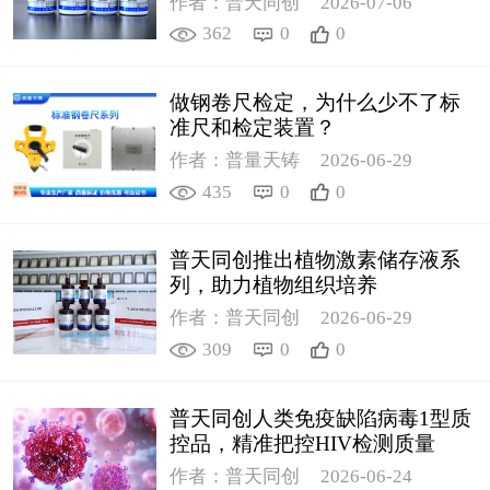
作者：普天同创
2026-07-06
362
0
0
做钢卷尺检定，为什么少不了标
准尺和检定装置？
作者：普量天铸
2026-06-29
435
0
0
普天同创推出植物激素储存液系
列，助力植物组织培养
作者：普天同创
2026-06-29
309
0
0
普天同创人类免疫缺陷病毒1型质
控品，精准把控HIV检测质量
作者：普天同创
2026-06-24