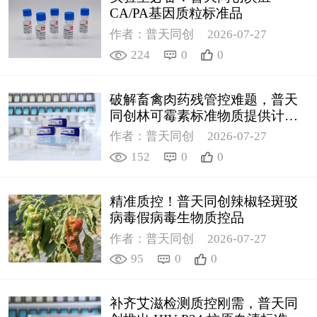
CA/PA基因质粒标准品
作者：普天同创
2026-07-27
224
0
0
破解畜禽肉药残管控难题，普天
同创林可霉素标准物质提供计量
支撑
作者：普天同创
2026-07-27
152
0
0
精准质控！普天同创辣椒轻斑驳
病毒假病毒生物质控品
作者：普天同创
2026-07-27
95
0
0
补齐艾滋检测质控刚需，普天同