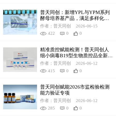
普天同创：新增YPL与YPM系列
酵母培养基产品，满足多样化科
研需求
作者：普天同创
2026-06-15
422
0
0
精准质控赋能检测！普天同创人
细小病毒B19型生物质控品全新上
线
作者：普天同创
2026-06-12
415
0
0
普天同创赋能2026市监检验检测
能力验证专项
作者：普天同创
2026-06-12
285
0
0