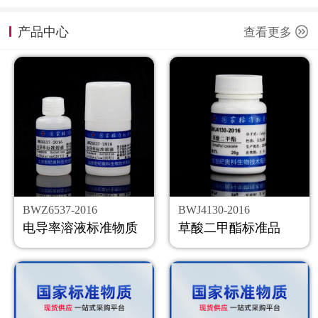
计量课堂
产品中心
查看更多
新闻资讯
知识交流
公司主页
购物车
会员中心
BWZ6537-2016
BWJ4130-2016
联系我们
电导率溶液标准物质
草酸二甲酯标准品
返回主页