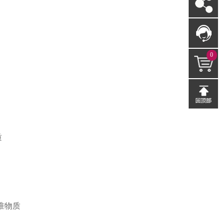
0
质
准物质