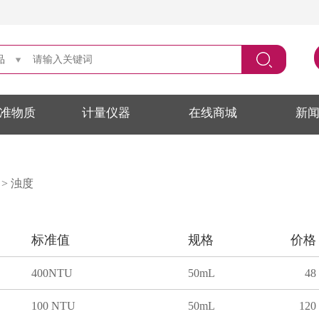
品
准物质
计量仪器
在线商城
新
>
浊度
标准值
规格
价格
400NTU
50mL
48
100 NTU
50mL
120