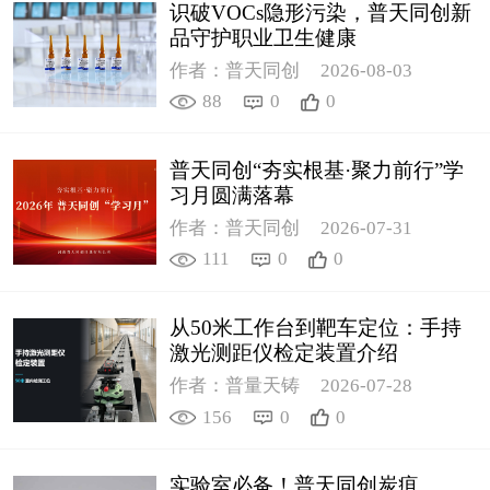
识破VOCs隐形污染，普天同创新
品守护职业卫生健康
作者：普天同创
2026-08-03
88
0
0
普天同创“夯实根基·聚力前行”学
习月圆满落幕
作者：普天同创
2026-07-31
111
0
0
从50米工作台到靶车定位：手持
激光测距仪检定装置介绍
作者：普量天铸
2026-07-28
156
0
0
实验室必备！普天同创炭疽