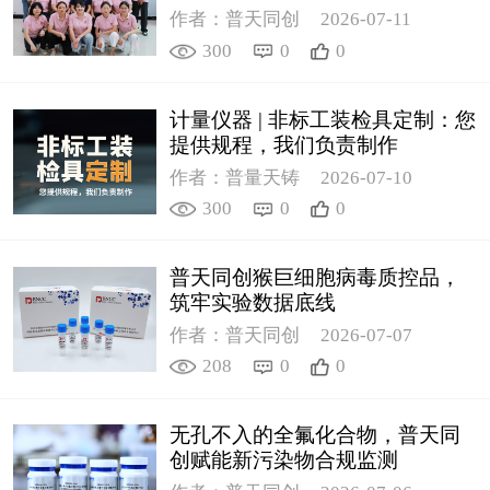
作者：普天同创
2026-07-11
300
0
0
计量仪器 | 非标工装检具定制：您
提供规程，我们负责制作
作者：普量天铸
2026-07-10
300
0
0
普天同创猴巨细胞病毒质控品，
筑牢实验数据底线
作者：普天同创
2026-07-07
208
0
0
无孔不入的全氟化合物，普天同
创赋能新污染物合规监测