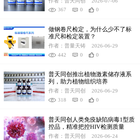
作者：普天同创
2026-07-06
367
0
0
做钢卷尺检定，为什么少不了标
准尺和检定装置？
作者：普量天铸
2026-06-29
442
0
0
普天同创推出植物激素储存液系
列，助力植物组织培养
作者：普天同创
2026-06-29
318
0
0
普天同创人类免疫缺陷病毒1型质
控品，精准把控HIV检测质量
作者：普天同创
2026-06-24