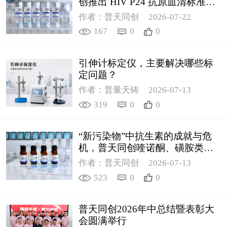
创推出 HIV P24 抗原血清标准物
质
作者：普天同创
2026-07-22
167
0
0
引伸计标定仪，主要解决哪些标
定问题？
作者：普量天铸
2026-07-13
319
0
0
“新污染物”中抗生素的成就与危
机，普天同创喹诺酮、磺胺类质
控新品筑牢环境安全防线
作者：普天同创
2026-07-13
523
0
0
普天同创2026年中总结暨表彰大
会圆满举行