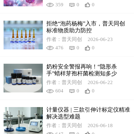
359
0
0
拒绝“泡药杨梅”入市，普天同创
标准物质助力防控
作者：普天同创
2026-06-23
476
0
0
奶粉安全警报再响！“隐形杀
手”蜡样芽孢杆菌检测知多少
作者：普天同创
2026-06-22
604
0
0
计量仪器 | 三款引伸计标定仪精准
解决选型难题
作者：普天同创
2026-06-18