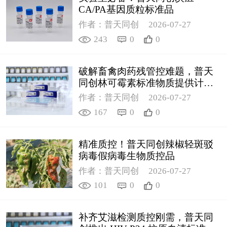
CA/PA基因质粒标准品
作者：普天同创
2026-07-27
243
0
0
破解畜禽肉药残管控难题，普天
同创林可霉素标准物质提供计量
支撑
作者：普天同创
2026-07-27
167
0
0
精准质控！普天同创辣椒轻斑驳
病毒假病毒生物质控品
作者：普天同创
2026-07-27
101
0
0
补齐艾滋检测质控刚需，普天同