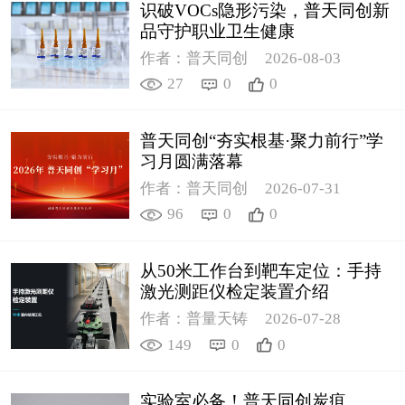
识破VOCs隐形污染，普天同创新
品守护职业卫生健康
作者：普天同创
2026-08-03
27
0
0
普天同创“夯实根基·聚力前行”学
习月圆满落幕
作者：普天同创
2026-07-31
96
0
0
从50米工作台到靶车定位：手持
激光测距仪检定装置介绍
作者：普量天铸
2026-07-28
149
0
0
实验室必备！普天同创炭疽