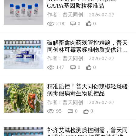
CA/PA基因质粒标准品
作者：普天同创
2026-07-27
218
0
0
破解畜禽肉药残管控难题，普天
同创林可霉素标准物质提供计量
支撑
作者：普天同创
2026-07-27
147
0
0
精准质控！普天同创辣椒轻斑驳
病毒假病毒生物质控品
作者：普天同创
2026-07-27
95
0
0
补齐艾滋检测质控刚需，普天同