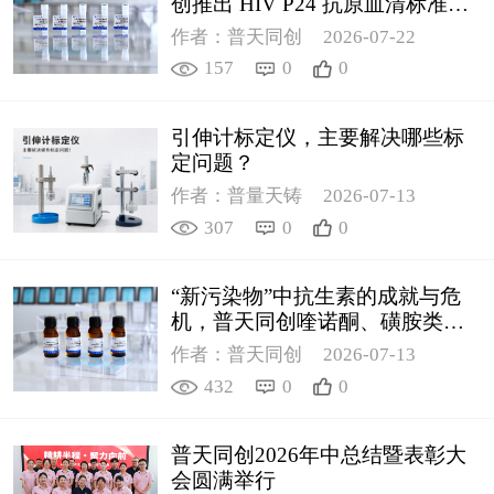
创推出 HIV P24 抗原血清标准物
质
作者：普天同创
2026-07-22
157
0
0
引伸计标定仪，主要解决哪些标
定问题？
作者：普量天铸
2026-07-13
307
0
0
“新污染物”中抗生素的成就与危
机，普天同创喹诺酮、磺胺类质
控新品筑牢环境安全防线
作者：普天同创
2026-07-13
432
0
0
普天同创2026年中总结暨表彰大
会圆满举行