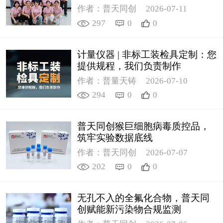
作者：普天同创
2026-07-11
297
0
0
计量仪器 | 非标工装检具定制：您
提供规程，我们负责制作
作者：普量天铸
2026-07-10
294
0
0
普天同创猴巨细胞病毒质控品，
筑牢实验数据底线
作者：普天同创
2026-07-07
202
0
0
无孔不入的全氟化合物，普天同
创赋能新污染物合规监测