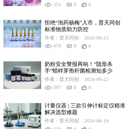
352
0
0
拒绝“泡药杨梅”入市，普天同创
标准物质助力防控
作者：普天同创
2026-06-23
470
0
0
奶粉安全警报再响！“隐形杀
手”蜡样芽孢杆菌检测知多少
作者：普天同创
2026-06-22
597
0
0
计量仪器 | 三款引伸计标定仪精准
解决选型难题
作者：普天同创
2026-06-18