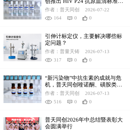
创推出 HIV P24 抗原血清标准物
质
作者：普天同创
2026-07-22
164
0
0
引伸计标定仪，主要解决哪些标
定问题？
作者：普量天铸
2026-07-13
317
0
0
“新污染物”中抗生素的成就与危
机，普天同创喹诺酮、磺胺类质
控新品筑牢环境安全防线
作者：普天同创
2026-07-13
516
0
0
普天同创2026年中总结暨表彰大
会圆满举行