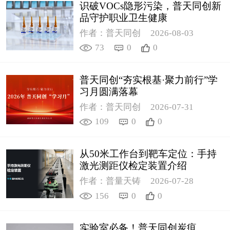
识破VOCs隐形污染，普天同创新
品守护职业卫生健康
作者：普天同创
2026-08-03
73
0
0
普天同创“夯实根基·聚力前行”学
习月圆满落幕
作者：普天同创
2026-07-31
109
0
0
从50米工作台到靶车定位：手持
激光测距仪检定装置介绍
作者：普量天铸
2026-07-28
156
0
0
实验室必备！普天同创炭疽