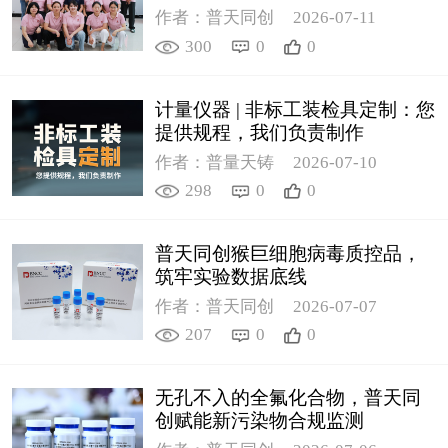
作者：普天同创
2026-07-11
300
0
0
计量仪器 | 非标工装检具定制：您
提供规程，我们负责制作
作者：普量天铸
2026-07-10
298
0
0
普天同创猴巨细胞病毒质控品，
筑牢实验数据底线
作者：普天同创
2026-07-07
207
0
0
无孔不入的全氟化合物，普天同
创赋能新污染物合规监测