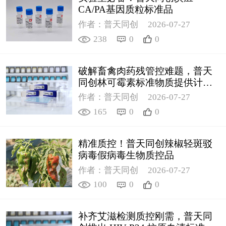
CA/PA基因质粒标准品
作者：普天同创
2026-07-27
238
0
0
破解畜禽肉药残管控难题，普天
同创林可霉素标准物质提供计量
支撑
作者：普天同创
2026-07-27
165
0
0
精准质控！普天同创辣椒轻斑驳
病毒假病毒生物质控品
作者：普天同创
2026-07-27
100
0
0
补齐艾滋检测质控刚需，普天同