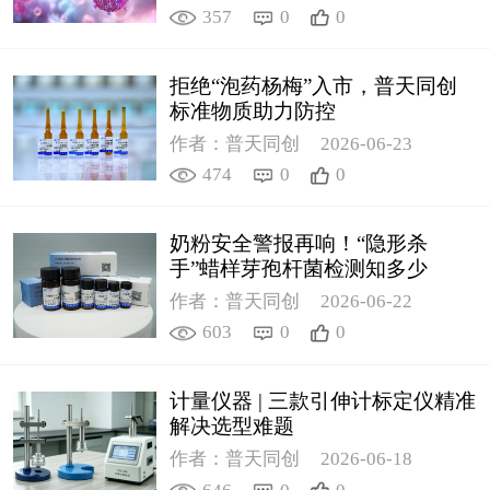
357
0
0
拒绝“泡药杨梅”入市，普天同创
标准物质助力防控
作者：普天同创
2026-06-23
474
0
0
奶粉安全警报再响！“隐形杀
手”蜡样芽孢杆菌检测知多少
作者：普天同创
2026-06-22
603
0
0
计量仪器 | 三款引伸计标定仪精准
解决选型难题
作者：普天同创
2026-06-18