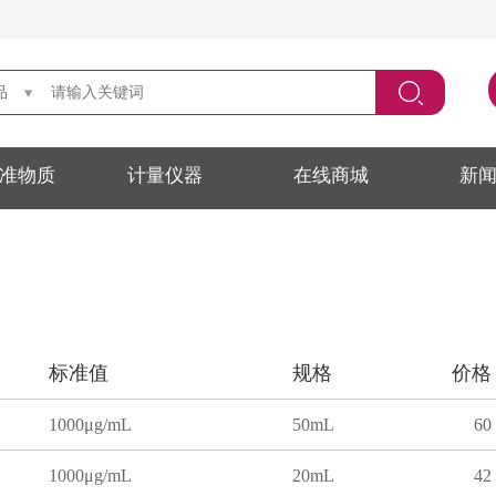
品
准物质
计量仪器
在线商城
新
标准值
规格
价格
1000μg/mL
50mL
60
1000μg/mL
20mL
42