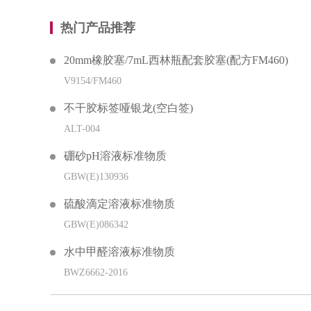
热门产品推荐
20mm橡胶塞/7mL西林瓶配套胶塞(配方FM460)
V9154/FM460
不干胶标签哑银龙(空白签)
ALT-004
硼砂pH溶液标准物质
GBW(E)130936
硫酸滴定溶液标准物质
GBW(E)086342
水中甲醛溶液标准物质
BWZ6662-2016