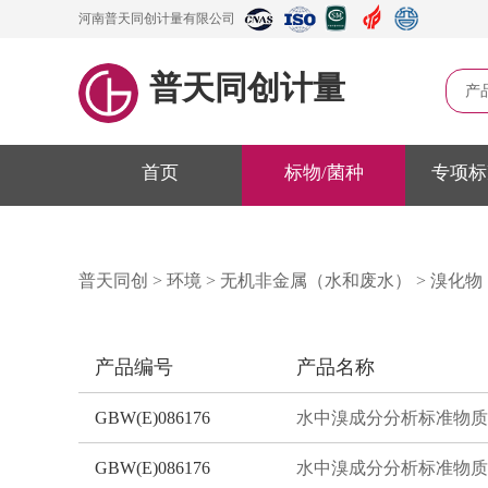
河南普天同创计量有限公司
普天同创计量
产
首页
标物/菌种
专项标
普天同创
>
环境
>
无机非金属（水和废水）
>
溴化物
产品编号
产品名称
GBW(E)086176
水中溴成分分析标准物质
GBW(E)086176
水中溴成分分析标准物质