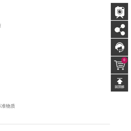
质
0
标准物质