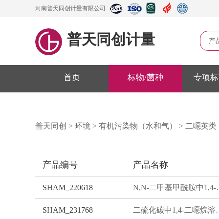
河南普天同创计量有限公司
普天同创计量
产
首页
标物/菌种
专项标
普天同创
>
环境
>
有机污染物（水和气）
>
二噁英类
产品编号
产品名称
SHAM_220618
N,N-二甲基甲酰胺中1
SHAM_231768
二硫化碳中1,