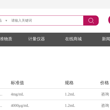
品
准物质
计量仪器
在线商城
新
标准值
规格
价格
,4-二噁烷（1,4-二氧六环）溶液标准物质
4mg/mL
1.2mL
咨询
4-二噁烷溶液标准物质
4000μg/mL
1.2mL
咨询