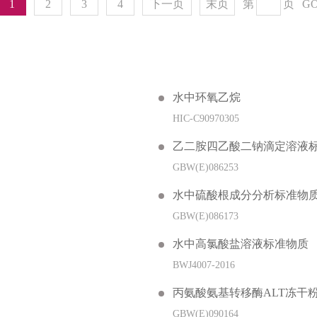
1
2
3
4
下一页
末页
第
页
G
水中环氧乙烷
HIC-C90970305
乙二胺四乙酸二钠滴定溶液
GBW(E)086253
水中硫酸根成分分析标准物
GBW(E)086173
水中高氯酸盐溶液标准物质
BWJ4007-2016
丙氨酸氨基转移酶ALT冻干
GBW(E)090164