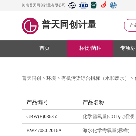
河南普天同创计量有限公司
普天同创计量
产
首页
标物/菌种
专项标
普天同创
>
环境
>
有机污染综合指标（水和废水）
>
产品编号
产品名称
GBW(E)086355
化学需氧量(COD
)溶液标准物质
Cr
BWZ7080-2016A
海水化学需氧量(标样)