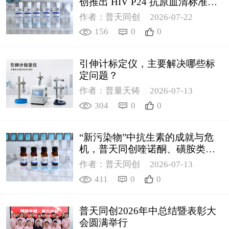
创推出 HIV P24 抗原血清标准物
质
作者：普天同创
2026-07-22
156
0
0
引伸计标定仪，主要解决哪些标
定问题？
作者：普量天铸
2026-07-13
304
0
0
“新污染物”中抗生素的成就与危
机，普天同创喹诺酮、磺胺类质
控新品筑牢环境安全防线
作者：普天同创
2026-07-13
411
0
0
普天同创2026年中总结暨表彰大
会圆满举行