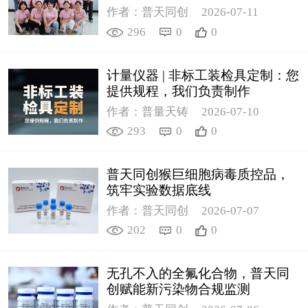
作者：普天同创
2026-07-11
296
0
0
计量仪器 | 非标工装检具定制：您
提供规程，我们负责制作
作者：普量天铸
2026-07-10
293
0
0
普天同创猴巨细胞病毒质控品，
筑牢实验数据底线
作者：普天同创
2026-07-07
202
0
0
无孔不入的全氟化合物，普天同
创赋能新污染物合规监测