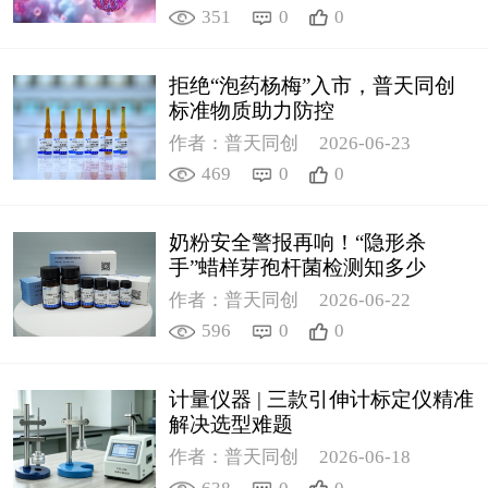
351
0
0
拒绝“泡药杨梅”入市，普天同创
标准物质助力防控
作者：普天同创
2026-06-23
469
0
0
奶粉安全警报再响！“隐形杀
手”蜡样芽孢杆菌检测知多少
作者：普天同创
2026-06-22
596
0
0
计量仪器 | 三款引伸计标定仪精准
解决选型难题
作者：普天同创
2026-06-18