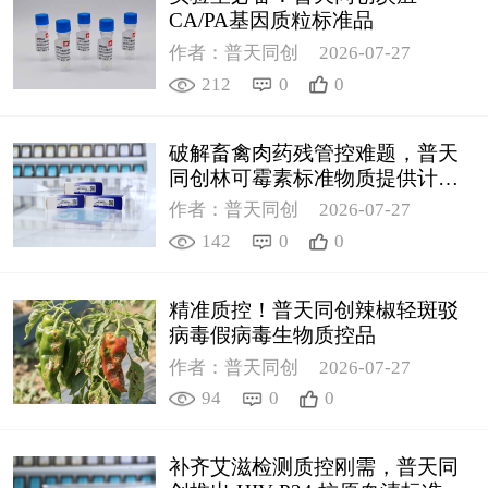
CA/PA基因质粒标准品
作者：普天同创
2026-07-27
212
0
0
破解畜禽肉药残管控难题，普天
同创林可霉素标准物质提供计量
支撑
作者：普天同创
2026-07-27
142
0
0
精准质控！普天同创辣椒轻斑驳
病毒假病毒生物质控品
作者：普天同创
2026-07-27
94
0
0
补齐艾滋检测质控刚需，普天同