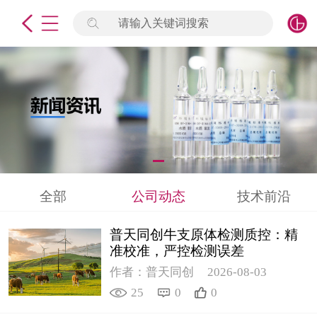
请输入关键词搜索
未登录
签到
点击登录
标准物质
产品专项
计量仪器
全部
公司动态
技术前沿
微生物检测/质控品
普天同创牛支原体检测质控：精
定制标物
准校准，严控检测误差
作者：普天同创
2026-08-03
定制仪器
25
0
0