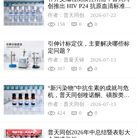
创推出 HIV P24 抗原血清标准物
质
作者：普天同创
2026-07-22
156
0
0
引伸计标定仪，主要解决哪些标
定问题？
作者：普量天铸
2026-07-13
307
0
0
“新污染物”中抗生素的成就与危
机，普天同创喹诺酮、磺胺类质
控新品筑牢环境安全防线
作者：普天同创
2026-07-13
424
0
0
普天同创2026年中总结暨表彰大