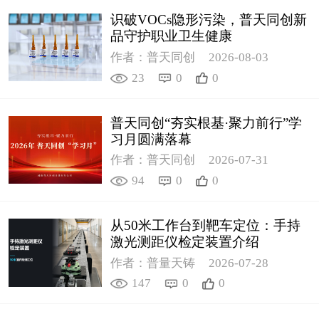
计量课堂
识破VOCs隐形污染，普天同创新
品守护职业卫生健康
新闻资讯
作者：普天同创
2026-08-03
知识交流
23
0
0
公司主页
普天同创“夯实根基·聚力前行”学
习月圆满落幕
购物车
作者：普天同创
2026-07-31
94
0
0
会员中心
联系我们
从50米工作台到靶车定位：手持
激光测距仪检定装置介绍
返回主页
作者：普量天铸
2026-07-28
147
0
0