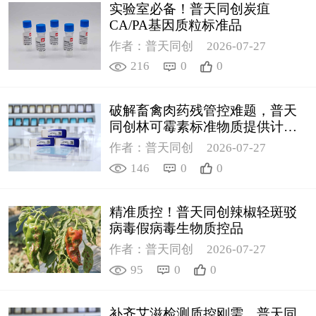
实验室必备！普天同创炭疽
CA/PA基因质粒标准品
作者：普天同创
2026-07-27
216
0
0
破解畜禽肉药残管控难题，普天
同创林可霉素标准物质提供计量
支撑
作者：普天同创
2026-07-27
146
0
0
精准质控！普天同创辣椒轻斑驳
病毒假病毒生物质控品
作者：普天同创
2026-07-27
95
0
0
补齐艾滋检测质控刚需，普天同