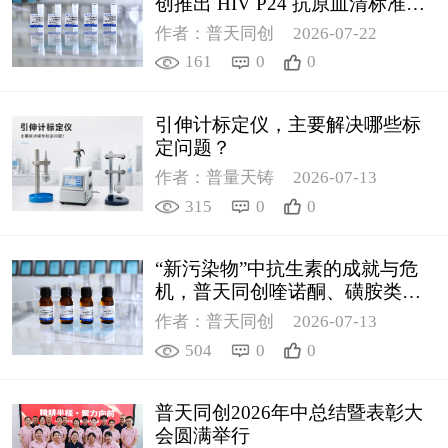
创推出 HIV P24 抗原血清标准物
质
作者：普天同创
2026-07-22
161
0
0
引伸计标定仪，主要解决哪些标
定问题？
作者：普量天铸
2026-07-13
315
0
0
“新污染物”中抗生素的成就与危
机，普天同创喹诺酮、磺胺类质
控新品筑牢环境安全防线
作者：普天同创
2026-07-13
504
0
0
普天同创2026年中总结暨表彰大
会圆满举行