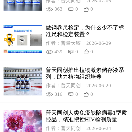
作者：普天同创
2026-07-06
363
0
0
做钢卷尺检定，为什么少不了标
准尺和检定装置？
作者：普量天铸
2026-06-29
439
0
0
普天同创推出植物激素储存液系
列，助力植物组织培养
作者：普天同创
2026-06-29
316
0
0
普天同创人类免疫缺陷病毒1型质
控品，精准把控HIV检测质量
作者：普天同创
2026-06-24