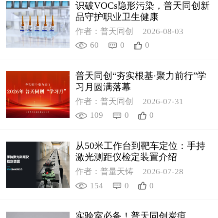
识破VOCs隐形污染，普天同创新
品守护职业卫生健康
作者：普天同创
2026-08-03
60
0
0
普天同创“夯实根基·聚力前行”学
习月圆满落幕
作者：普天同创
2026-07-31
109
0
0
从50米工作台到靶车定位：手持
激光测距仪检定装置介绍
作者：普量天铸
2026-07-28
154
0
0
实验室必备！普天同创炭疽