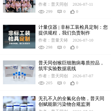
作者：普天同创
2026-07-11
299
0
0
计量仪器 | 非标工装检具定制：您
提供规程，我们负责制作
作者：普量天铸
2026-07-10
298
0
0
普天同创猴巨细胞病毒质控品，
筑牢实验数据底线
作者：普天同创
2026-07-07
205
0
0
无孔不入的全氟化合物，普天同
创赋能新污染物合规监测