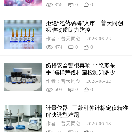
356
0
0
拒绝“泡药杨梅”入市，普天同创
标准物质助力防控
作者：普天同创
2026-06-23
474
0
0
奶粉安全警报再响！“隐形杀
手”蜡样芽孢杆菌检测知多少
作者：普天同创
2026-06-22
603
0
0
计量仪器 | 三款引伸计标定仪精准
解决选型难题
作者：普天同创
2026-06-18