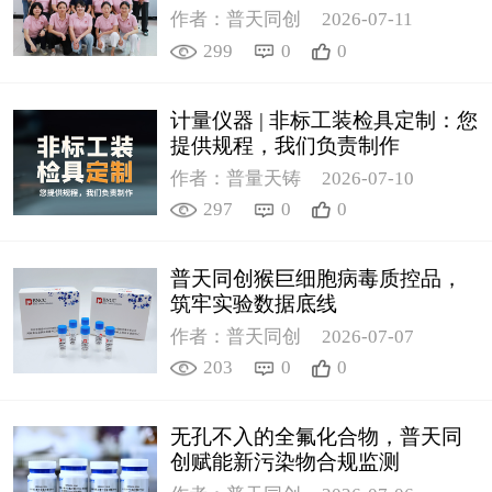
作者：普天同创
2026-07-11
299
0
0
计量仪器 | 非标工装检具定制：您
提供规程，我们负责制作
作者：普量天铸
2026-07-10
297
0
0
普天同创猴巨细胞病毒质控品，
筑牢实验数据底线
作者：普天同创
2026-07-07
203
0
0
无孔不入的全氟化合物，普天同
创赋能新污染物合规监测