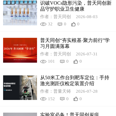
识破VOCs隐形污染，普天同创新
品守护职业卫生健康
作者：普天同创
2026-08-03
32
0
0
普天同创“夯实根基·聚力前行”学
习月圆满落幕
作者：普天同创
2026-07-31
101
0
0
从50米工作台到靶车定位：手持
激光测距仪检定装置介绍
作者：普量天铸
2026-07-28
152
0
0
实验室必备！普天同创炭疽