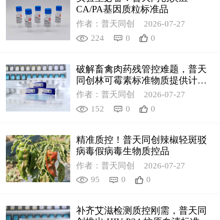
CA/PA基因质粒标准品
作者：普天同创
2026-07-27
224
0
0
破解畜禽肉药残管控难题，普天
同创林可霉素标准物质提供计量
支撑
作者：普天同创
2026-07-27
152
0
0
精准质控！普天同创辣椒轻斑驳
病毒假病毒生物质控品
作者：普天同创
2026-07-27
95
0
0
补齐艾滋检测质控刚需，普天同