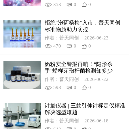
353
0
0
拒绝“泡药杨梅”入市，普天同创
标准物质助力防控
作者：普天同创
2026-06-23
470
0
0
奶粉安全警报再响！“隐形杀
手”蜡样芽孢杆菌检测知多少
作者：普天同创
2026-06-22
598
0
0
计量仪器 | 三款引伸计标定仪精准
解决选型难题
作者：普天同创
2026-06-18