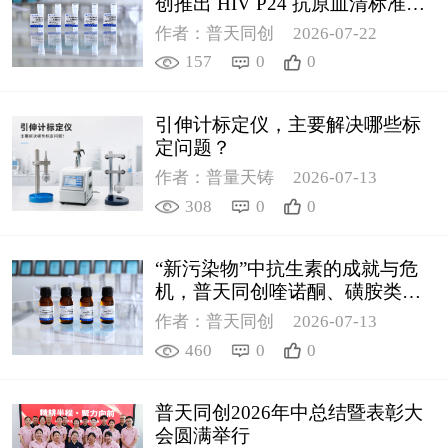
创推出 HIV P24 抗原血清标准物
质
作者：普天同创
2026-07-22
157
0
0
引伸计标定仪，主要解决哪些标
定问题？
作者：普量天铸
2026-07-13
308
0
0
“新污染物”中抗生素的成就与危
机，普天同创喹诺酮、磺胺类质
控新品筑牢环境安全防线
作者：普天同创
2026-07-13
460
0
0
普天同创2026年中总结暨表彰大
会圆满举行