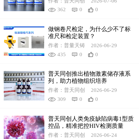
作者：普天同创
2026-07-06
362
0
0
做钢卷尺检定，为什么少不了标
准尺和检定装置？
作者：普量天铸
2026-06-29
435
0
0
普天同创推出植物激素储存液系
列，助力植物组织培养
作者：普天同创
2026-06-29
309
0
0
普天同创人类免疫缺陷病毒1型质
控品，精准把控HIV检测质量
作者：普天同创
2026-06-24