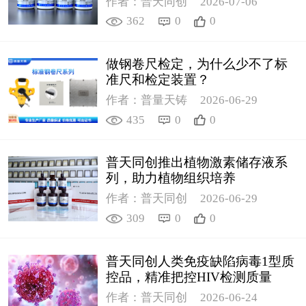
作者：普天同创
2026-07-06
362
0
0
做钢卷尺检定，为什么少不了标
准尺和检定装置？
作者：普量天铸
2026-06-29
435
0
0
普天同创推出植物激素储存液系
列，助力植物组织培养
作者：普天同创
2026-06-29
309
0
0
普天同创人类免疫缺陷病毒1型质
控品，精准把控HIV检测质量
作者：普天同创
2026-06-24