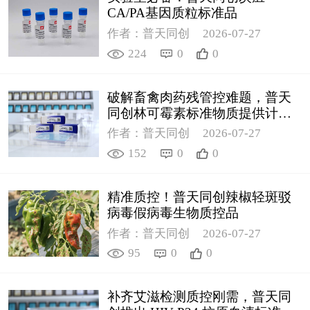
CA/PA基因质粒标准品
作者：普天同创
2026-07-27
224
0
0
破解畜禽肉药残管控难题，普天
同创林可霉素标准物质提供计量
支撑
作者：普天同创
2026-07-27
152
0
0
精准质控！普天同创辣椒轻斑驳
病毒假病毒生物质控品
作者：普天同创
2026-07-27
95
0
0
补齐艾滋检测质控刚需，普天同