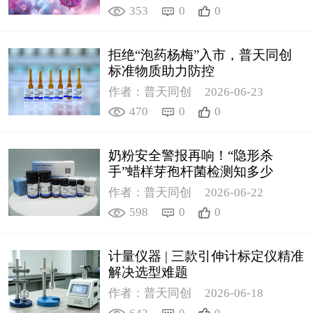
353
0
0
拒绝“泡药杨梅”入市，普天同创
标准物质助力防控
作者：普天同创
2026-06-23
470
0
0
奶粉安全警报再响！“隐形杀
手”蜡样芽孢杆菌检测知多少
作者：普天同创
2026-06-22
598
0
0
计量仪器 | 三款引伸计标定仪精准
解决选型难题
作者：普天同创
2026-06-18