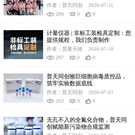
作者：普天同创
2026-07-11
299
0
0
计量仪器 | 非标工装检具定制：您
提供规程，我们负责制作
作者：普量天铸
2026-07-10
297
0
0
普天同创猴巨细胞病毒质控品，
筑牢实验数据底线
作者：普天同创
2026-07-07
203
0
0
无孔不入的全氟化合物，普天同
创赋能新污染物合规监测