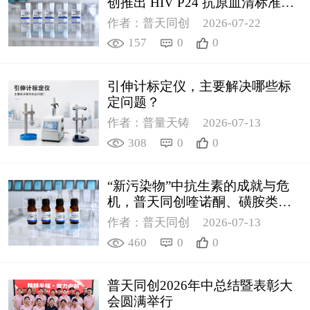
创推出 HIV P24 抗原血清标准物
质
作者：普天同创
2026-07-22
157
0
0
引伸计标定仪，主要解决哪些标
定问题？
作者：普量天铸
2026-07-13
308
0
0
“新污染物”中抗生素的成就与危
机，普天同创喹诺酮、磺胺类质
控新品筑牢环境安全防线
作者：普天同创
2026-07-13
460
0
0
普天同创2026年中总结暨表彰大
会圆满举行