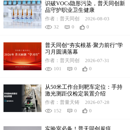
识破VOCs隐形污染，普天同创新
品守护职业卫生健康
作者：普天同创
2026-08-03
32
0
0
普天同创“夯实根基·聚力前行”学
习月圆满落幕
作者：普天同创
2026-07-31
101
0
0
从50米工作台到靶车定位：手持
激光测距仪检定装置介绍
作者：普量天铸
2026-07-28
152
0
0
实验室必备！普天同创炭疽