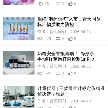
351
0
0
拒绝“泡药杨梅”入市，普天同创
标准物质助力防控
作者：普天同创
2026-06-23
470
0
0
奶粉安全警报再响！“隐形杀
手”蜡样芽孢杆菌检测知多少
作者：普天同创
2026-06-22
597
0
0
计量仪器 | 三款引伸计标定仪精准
解决选型难题
作者：普天同创
2026-06-18