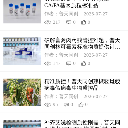
CA/PA基因质粒标准品
作者：普天同创
2026-07-27
217
0
0
破解畜禽肉药残管控难题，普天
同创林可霉素标准物质提供计量
支撑
作者：普天同创
2026-07-27
147
0
0
精准质控！普天同创辣椒轻斑驳
病毒假病毒生物质控品
作者：普天同创
2026-07-27
95
0
0
补齐艾滋检测质控刚需，普天同