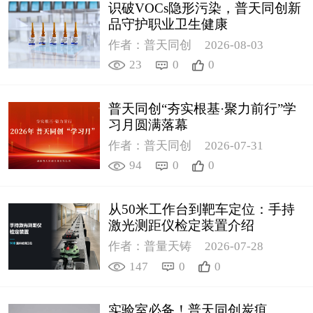
识破VOCs隐形污染，普天同创新
品守护职业卫生健康
作者：普天同创
2026-08-03
23
0
0
普天同创“夯实根基·聚力前行”学
习月圆满落幕
作者：普天同创
2026-07-31
94
0
0
从50米工作台到靶车定位：手持
激光测距仪检定装置介绍
作者：普量天铸
2026-07-28
147
0
0
实验室必备！普天同创炭疽