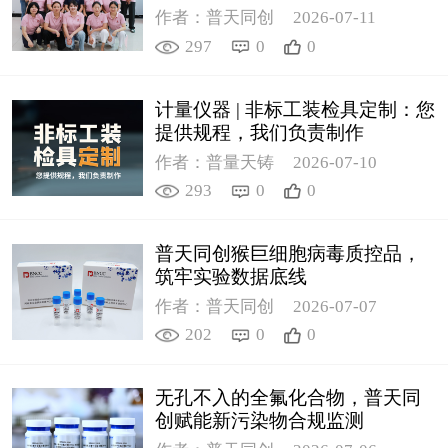
作者：普天同创
2026-07-11
297
0
0
计量仪器 | 非标工装检具定制：您
提供规程，我们负责制作
作者：普量天铸
2026-07-10
293
0
0
普天同创猴巨细胞病毒质控品，
筑牢实验数据底线
作者：普天同创
2026-07-07
202
0
0
无孔不入的全氟化合物，普天同
创赋能新污染物合规监测