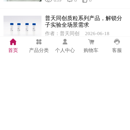
639
0
0
普天同创质粒系列产品，解锁分
子实验全场景需求
作者：普天同创
2026-06-18
427
0
0
首页
产品分类
个人中心
购物车
客服
普天同创推出氰化高铁血红蛋白
标准物质｜精准质控赋能临床检
测
作者：普天同创
2026-06-17
504
0
0
市监抽检解读：普天同创带您了
解这些食品安全风险与检测方案
（2）
作者：普天同创
2026-06-16
193
0
0