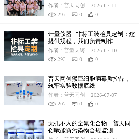
作者：普天同创
2026-07-11
297
0
0
计量仪器 | 非标工装检具定制：您
提供规程，我们负责制作
作者：普量天铸
2026-07-10
293
0
0
普天同创猴巨细胞病毒质控品，
筑牢实验数据底线
作者：普天同创
2026-07-07
202
0
0
无孔不入的全氟化合物，普天同
创赋能新污染物合规监测