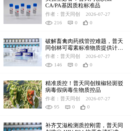
CA/PA基因质粒标准品
作者：普天同创
2026-07-27
216
0
0
破解畜禽肉药残管控难题，普天
同创林可霉素标准物质提供计量
支撑
作者：普天同创
2026-07-27
146
0
0
精准质控！普天同创辣椒轻斑驳
病毒假病毒生物质控品
作者：普天同创
2026-07-27
95
0
0
补齐艾滋检测质控刚需，普天同