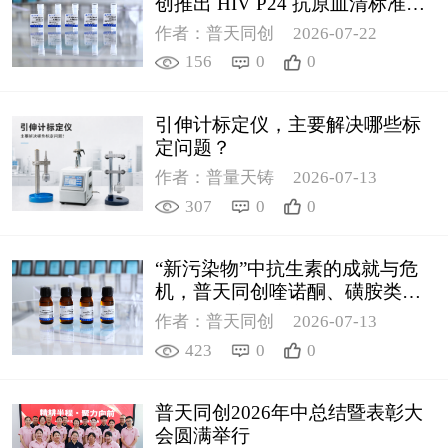
创推出 HIV P24 抗原血清标准物
质
作者：普天同创
2026-07-22
156
0
0
引伸计标定仪，主要解决哪些标
定问题？
作者：普量天铸
2026-07-13
307
0
0
“新污染物”中抗生素的成就与危
机，普天同创喹诺酮、磺胺类质
控新品筑牢环境安全防线
作者：普天同创
2026-07-13
423
0
0
普天同创2026年中总结暨表彰大
会圆满举行