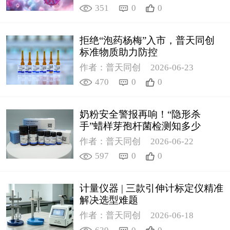
351
0
0
拒绝“泡药杨梅”入市，普天同创
标准物质助力防控
作者：普天同创
2026-06-23
470
0
0
奶粉安全警报再响！“隐形杀
手”蜡样芽孢杆菌检测知多少
作者：普天同创
2026-06-22
597
0
0
计量仪器 | 三款引伸计标定仪精准
解决选型难题
作者：普天同创
2026-06-18