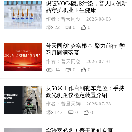
识破VOCs隐形污染，普天同创新
品守护职业卫生健康
作者：普天同创
2026-08-03
22
0
0
普天同创“夯实根基·聚力前行”学
习月圆满落幕
作者：普天同创
2026-07-31
94
0
0
从50米工作台到靶车定位：手持
激光测距仪检定装置介绍
作者：普量天铸
2026-07-28
147
0
0
实验室必备！普天同创炭疽