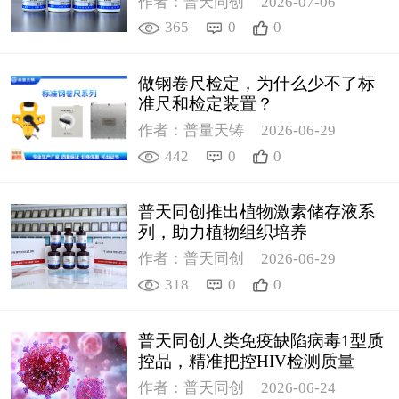
作者：普天同创
2026-07-06
365
0
0
做钢卷尺检定，为什么少不了标
准尺和检定装置？
作者：普量天铸
2026-06-29
442
0
0
普天同创推出植物激素储存液系
列，助力植物组织培养
作者：普天同创
2026-06-29
318
0
0
普天同创人类免疫缺陷病毒1型质
控品，精准把控HIV检测质量
作者：普天同创
2026-06-24