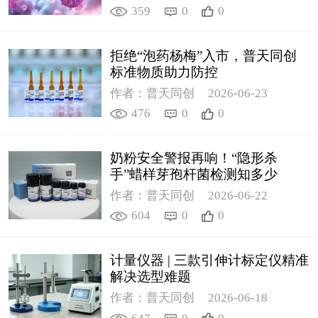
359
0
0
拒绝“泡药杨梅”入市，普天同创
标准物质助力防控
作者：普天同创
2026-06-23
476
0
0
奶粉安全警报再响！“隐形杀
手”蜡样芽孢杆菌检测知多少
作者：普天同创
2026-06-22
604
0
0
计量仪器 | 三款引伸计标定仪精准
解决选型难题
作者：普天同创
2026-06-18