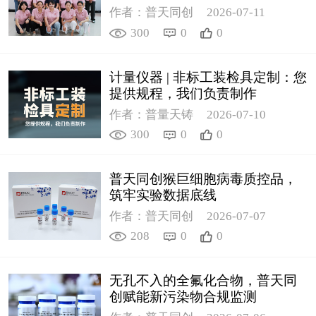
作者：普天同创
2026-07-11
300
0
0
计量仪器 | 非标工装检具定制：您
提供规程，我们负责制作
作者：普量天铸
2026-07-10
300
0
0
普天同创猴巨细胞病毒质控品，
筑牢实验数据底线
作者：普天同创
2026-07-07
208
0
0
无孔不入的全氟化合物，普天同
创赋能新污染物合规监测