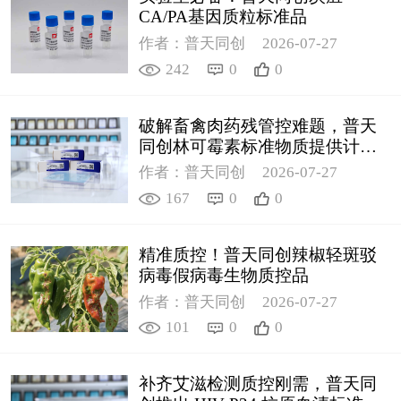
CA/PA基因质粒标准品
作者：普天同创
2026-07-27
242
0
0
破解畜禽肉药残管控难题，普天
同创林可霉素标准物质提供计量
支撑
作者：普天同创
2026-07-27
167
0
0
精准质控！普天同创辣椒轻斑驳
病毒假病毒生物质控品
作者：普天同创
2026-07-27
101
0
0
补齐艾滋检测质控刚需，普天同