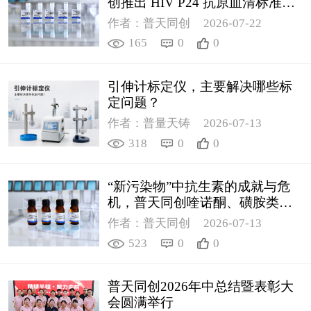
创推出 HIV P24 抗原血清标准物
质
作者：普天同创
2026-07-22
165
0
0
引伸计标定仪，主要解决哪些标
定问题？
作者：普量天铸
2026-07-13
318
0
0
“新污染物”中抗生素的成就与危
机，普天同创喹诺酮、磺胺类质
控新品筑牢环境安全防线
作者：普天同创
2026-07-13
523
0
0
普天同创2026年中总结暨表彰大
会圆满举行