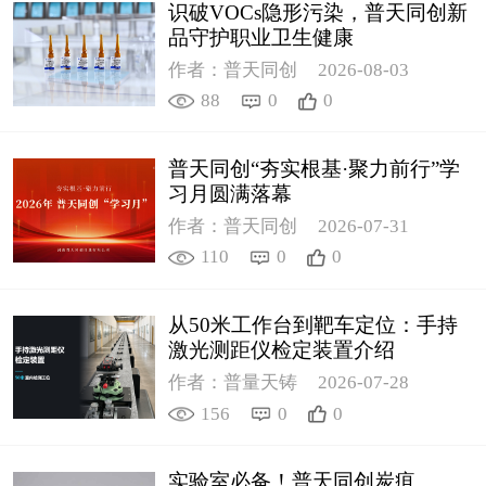
识破VOCs隐形污染，普天同创新
品守护职业卫生健康
作者：普天同创
2026-08-03
88
0
0
普天同创“夯实根基·聚力前行”学
习月圆满落幕
作者：普天同创
2026-07-31
110
0
0
从50米工作台到靶车定位：手持
激光测距仪检定装置介绍
作者：普量天铸
2026-07-28
156
0
0
实验室必备！普天同创炭疽