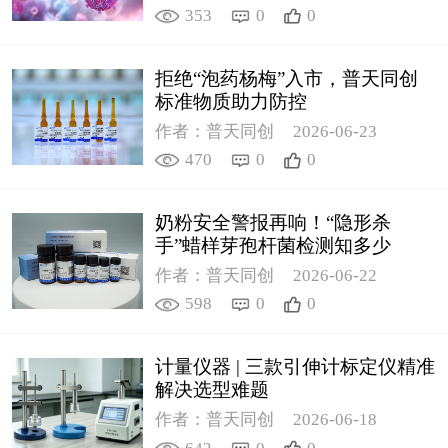
353
0
0
拒绝“泡药杨梅”入市，普天同创
标准物质助力防控
作者：普天同创
2026-06-23
470
0
0
奶粉安全警报再响！“隐形杀
手”蜡样芽孢杆菌检测知多少
作者：普天同创
2026-06-22
598
0
0
计量仪器 | 三款引伸计标定仪精准
解决选型难题
作者：普天同创
2026-06-18