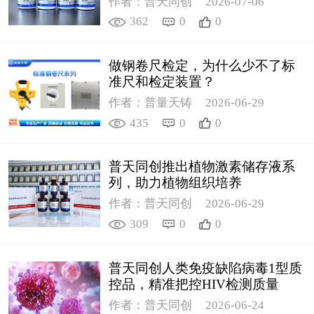
作者：普天同创
2026-07-06
362
0
0
做钢卷尺检定，为什么少不了标
准尺和检定装置？
作者：普量天铸
2026-06-29
435
0
0
普天同创推出植物激素储存液系
列，助力植物组织培养
作者：普天同创
2026-06-29
309
0
0
普天同创人类免疫缺陷病毒1型质
控品，精准把控HIV检测质量
作者：普天同创
2026-06-24