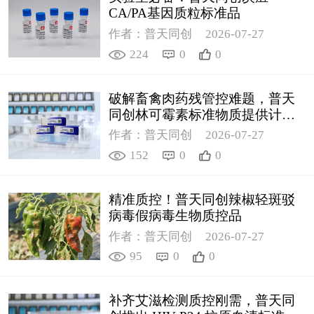
CA/PA基因质粒标准品
作者：普天同创
2026-07-27
224
0
0
破解畜禽肉药残管控难题，普天
同创林可霉素标准物质提供计量
支撑
作者：普天同创
2026-07-27
152
0
0
精准质控！普天同创辣椒轻斑驳
病毒假病毒生物质控品
作者：普天同创
2026-07-27
95
0
0
补齐艾滋检测质控刚需，普天同