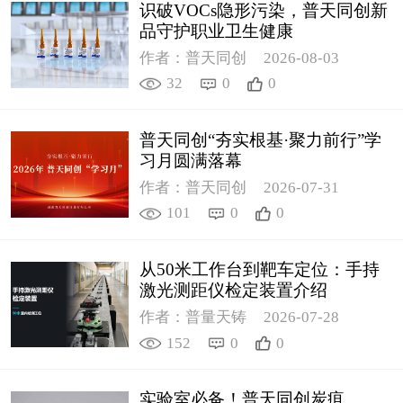
识破VOCs隐形污染，普天同创新
品守护职业卫生健康
作者：普天同创
2026-08-03
32
0
0
普天同创“夯实根基·聚力前行”学
习月圆满落幕
作者：普天同创
2026-07-31
101
0
0
从50米工作台到靶车定位：手持
激光测距仪检定装置介绍
作者：普量天铸
2026-07-28
152
0
0
实验室必备！普天同创炭疽