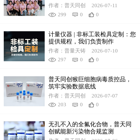
作者：普天同创
2026-07-11
299
0
0
计量仪器 | 非标工装检具定制：您
提供规程，我们负责制作
作者：普量天铸
2026-07-10
297
0
0
普天同创猴巨细胞病毒质控品，
筑牢实验数据底线
作者：普天同创
2026-07-07
203
0
0
无孔不入的全氟化合物，普天同
创赋能新污染物合规监测