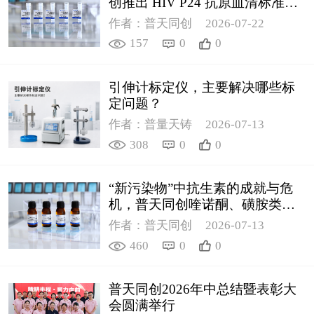
创推出 HIV P24 抗原血清标准物
质
作者：普天同创
2026-07-22
157
0
0
引伸计标定仪，主要解决哪些标
定问题？
作者：普量天铸
2026-07-13
308
0
0
“新污染物”中抗生素的成就与危
机，普天同创喹诺酮、磺胺类质
控新品筑牢环境安全防线
作者：普天同创
2026-07-13
460
0
0
普天同创2026年中总结暨表彰大
会圆满举行