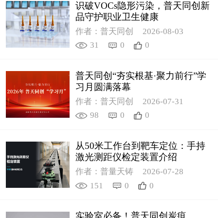
识破VOCs隐形污染，普天同创新
品守护职业卫生健康
作者：普天同创
2026-08-03
31
0
0
普天同创“夯实根基·聚力前行”学
习月圆满落幕
作者：普天同创
2026-07-31
98
0
0
从50米工作台到靶车定位：手持
激光测距仪检定装置介绍
作者：普量天铸
2026-07-28
151
0
0
实验室必备！普天同创炭疽