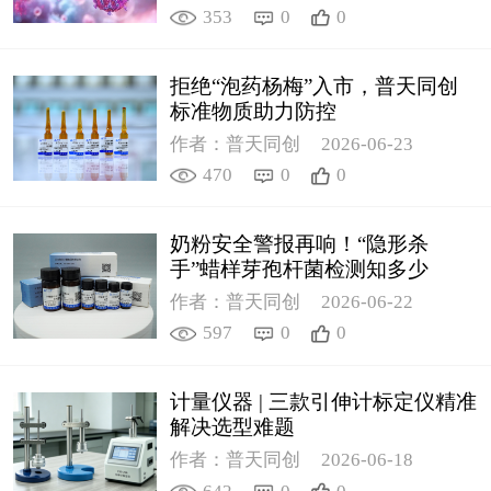
353
0
0
拒绝“泡药杨梅”入市，普天同创
标准物质助力防控
作者：普天同创
2026-06-23
470
0
0
奶粉安全警报再响！“隐形杀
手”蜡样芽孢杆菌检测知多少
作者：普天同创
2026-06-22
597
0
0
计量仪器 | 三款引伸计标定仪精准
解决选型难题
作者：普天同创
2026-06-18