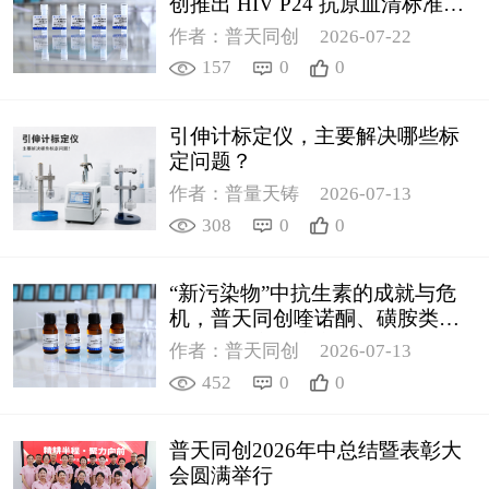
创推出 HIV P24 抗原血清标准物
质
作者：普天同创
2026-07-22
157
0
0
引伸计标定仪，主要解决哪些标
定问题？
作者：普量天铸
2026-07-13
308
0
0
“新污染物”中抗生素的成就与危
机，普天同创喹诺酮、磺胺类质
控新品筑牢环境安全防线
作者：普天同创
2026-07-13
452
0
0
普天同创2026年中总结暨表彰大
会圆满举行