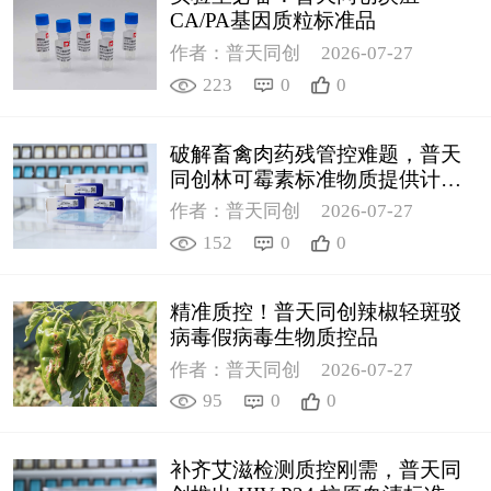
CA/PA基因质粒标准品
作者：普天同创
2026-07-27
223
0
0
破解畜禽肉药残管控难题，普天
同创林可霉素标准物质提供计量
支撑
作者：普天同创
2026-07-27
152
0
0
精准质控！普天同创辣椒轻斑驳
病毒假病毒生物质控品
作者：普天同创
2026-07-27
95
0
0
补齐艾滋检测质控刚需，普天同