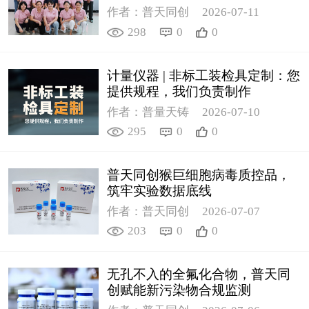
作者：普天同创
2026-07-11
298
0
0
计量仪器 | 非标工装检具定制：您
提供规程，我们负责制作
作者：普量天铸
2026-07-10
295
0
0
普天同创猴巨细胞病毒质控品，
筑牢实验数据底线
作者：普天同创
2026-07-07
203
0
0
无孔不入的全氟化合物，普天同
创赋能新污染物合规监测