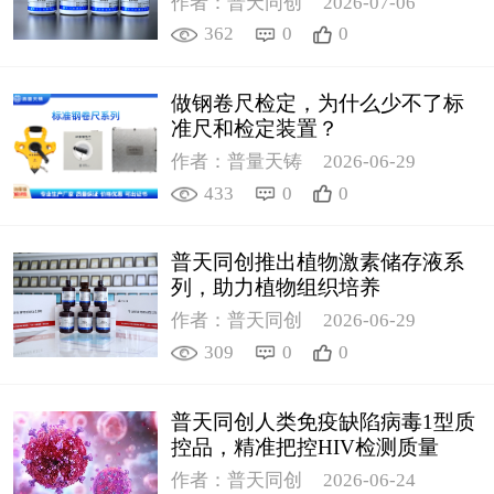
作者：普天同创
2026-07-06
362
0
0
做钢卷尺检定，为什么少不了标
准尺和检定装置？
作者：普量天铸
2026-06-29
433
0
0
普天同创推出植物激素储存液系
列，助力植物组织培养
作者：普天同创
2026-06-29
309
0
0
普天同创人类免疫缺陷病毒1型质
控品，精准把控HIV检测质量
作者：普天同创
2026-06-24